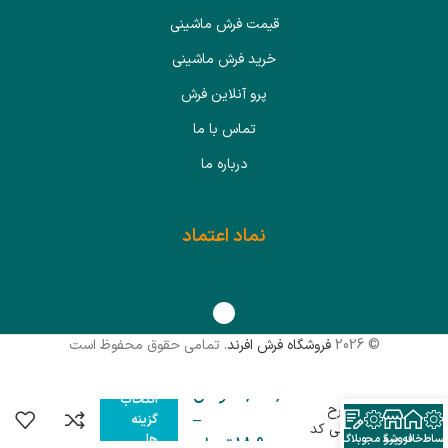
قیمت فرش ماشینی
خرید فرش ماشینی
پرو آنلاین فرش
تماس با ما
درباره ما
نماد اعتماد
© 2026
فروشگاه فرش افرند
. تمامی حقوق محفوظ است
فرش کودک
4,800,000
تومان
انتخاب
افرند طرح
–
گزینه
قلب رنگی کد
ها
قساطی
خانه
فروشگاه
پرو مجازی
وبلاگ
18,900,000
تومان