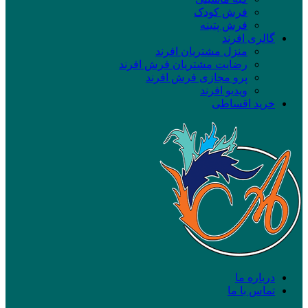
فرش کودک
فرش پتینه
گالری افرند
منزل مشتریان افرند
رضایت مشتریان فرش افرند
پرو مجازی فرش افرند
ویدیو افرند
خرید اقساطی
درباره ما
تماس با ما