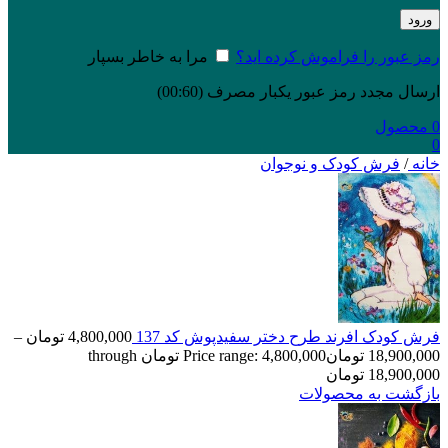
ورود
رمز عبور را فراموش کرده اید؟
مرا به خاطر بسپار
ارسال مجدد رمز عبور یکبار مصرف
(00:
60
)
0
محصول
0
خانه
/
فرش کودک و نوجوان
فرش کودک افرند طرح دختر سفیدپوش کد 137
4,800,000
تومان
–
18,900,000
تومان
Price range: 4,800,000 تومان through
18,900,000 تومان
بازگشت به محصولات