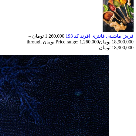
فرش ماشینی فانتزی افرند کد 193
1,260,000
تومان
–
18,900,000
تومان
Price range: 1,260,000 تومان through
18,900,000 تومان