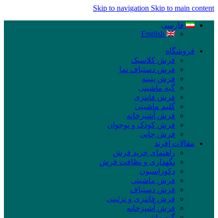
Skip to navigation
Skip to main content
فارسی
English
فروشگاه
فرش کلاسیک
فرش دستباف نما
فرش پتینه
گبه ماشینی
فرش فانتزی
گلیم ماشینی
فرش آشپزخانه
فرش کودک و نوجوان
فرش چاپی
مقالات افرند
راهنمای خرید فرش
نگهداری و نظافت فرش
دکوراسیون
فرش ماشینی
فرش دستباف
فرش فانتزی و تزئینی
فرش آشپزخانه
گبه ماشینی