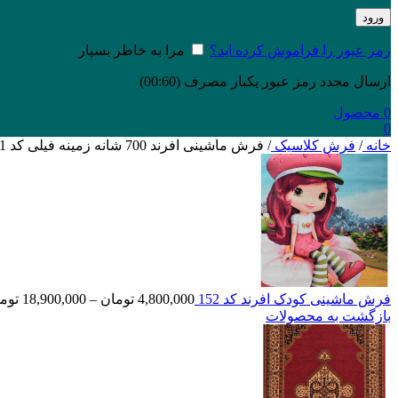
ورود
رمز عبور را فراموش کرده اید؟
مرا به خاطر بسپار
ارسال مجدد رمز عبور یکبار مصرف
(00:
60
)
0
محصول
0
خانه
/
فرش کلاسیک
/
فرش ماشینی افرند 700 شانه زمینه فیلی کد 7751
فرش ماشینی کودک افرند کد 152
4,800,000
تومان
–
18,900,000
توم
بازگشت به محصولات