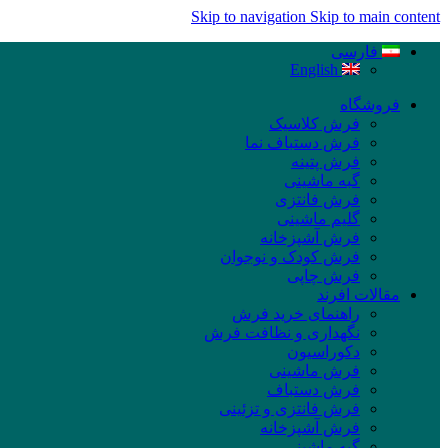
Skip to navigation
Skip to main content
فارسی
English
فروشگاه
فرش کلاسیک
فرش دستباف نما
فرش پتینه
گبه ماشینی
فرش فانتزی
گلیم ماشینی
فرش آشپزخانه
فرش کودک و نوجوان
فرش چاپی
مقالات افرند
راهنمای خرید فرش
نگهداری و نظافت فرش
دکوراسیون
فرش ماشینی
فرش دستباف
فرش فانتزی و تزئینی
فرش آشپزخانه
گبه ماشینی