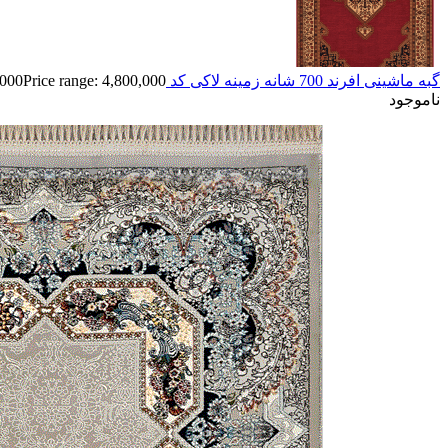
گبه ماشینی افرند 700 شانه زمینه لاکی کد R/806
Price range: 4,800,000 تومان through 37,800,000 تومان
,000
ناموجود