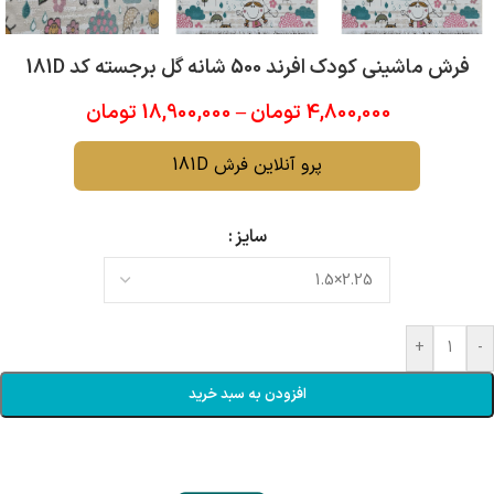
فرش ماشینی کودک افرند 500 شانه گل برجسته کد 181D
4,800,000
تومان
–
18,900,000
تومان
پرو آنلاین فرش 181D
سایز
+
-
افزودن به سبد خرید