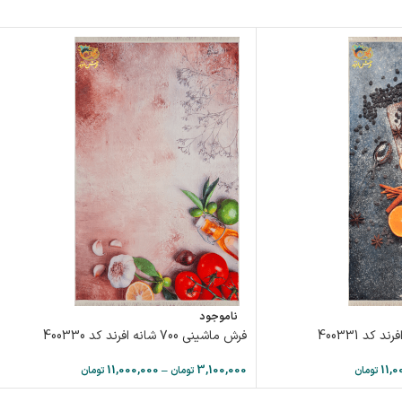
ناموجود
فرش ماشینی 700 شانه افرند كد 400330
11,000,000
–
3,100,000
11,0
تومان
تومان
تومان