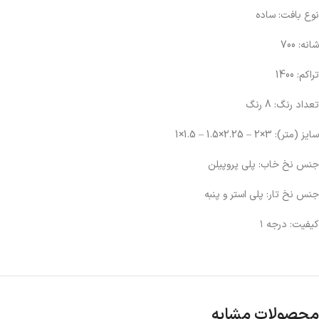
نوع بافت:‌ ساده
شانه:‌ 700
تراکم:‌ 1400
تعداد رنگ: 8 رنگ
سایز (متر):‌ 3×2 – 2.25×1.5 – 1.5×1
جنس نخ خاب: پلی پروپیلن
جنس نخ تار: پلی استر و پنبه
کیفیت: درجه ۱
محصولات مشابه