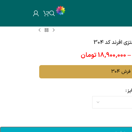
 افرند کد 304
–
18,900,000
تومان
فرش 304
یز