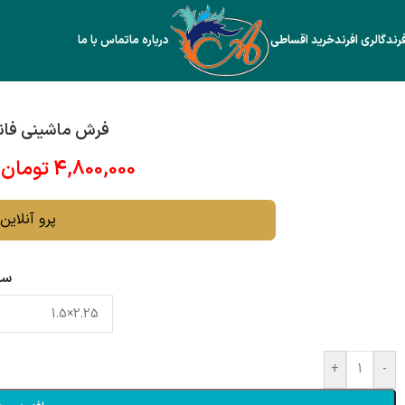
رند
گالری افرند
خرید اقساطی
درباره ما
تماس با ما
فرش ماشینی فانتزی
4,800,000
تومان
پرو آنلاین 
سا
+
-