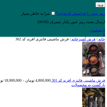
ورود
رمز عبور را فراموش کرده اید؟
مرا به خاطر بسپار
ارسال مجدد رمز عبور یکبار مصرف
(00:
60
)
0
محصول
0
خانه
/
فرش آشپزخانه
/
فرش ماشینی فانتزی افرند کد 302
فرش ماشینی فانتزی افرند کد 301
4,800,000
تومان
–
18,900,000
تو
بازگشت به محصولات