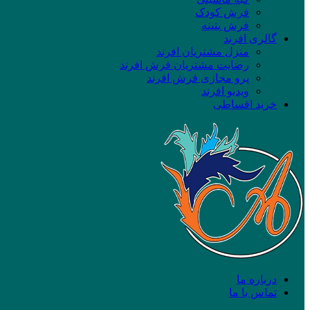
فرش کودک
فرش پتینه
گالری افرند
منزل مشتریان افرند
رضایت مشتریان فرش افرند
پرو مجازی فرش افرند
ویدیو افرند
خرید اقساطی
درباره ما
تماس با ما