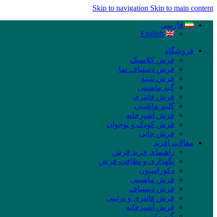
Skip to navigation
Skip to main content
فارسی
English
فروشگاه
فرش کلاسیک
فرش دستباف نما
فرش پتینه
گبه ماشینی
فرش فانتزی
گلیم ماشینی
فرش آشپزخانه
فرش کودک و نوجوان
فرش چاپی
مقالات افرند
راهنمای خرید فرش
نگهداری و نظافت فرش
دکوراسیون
فرش ماشینی
فرش دستباف
فرش فانتزی و تزئینی
فرش آشپزخانه
گبه ماشینی