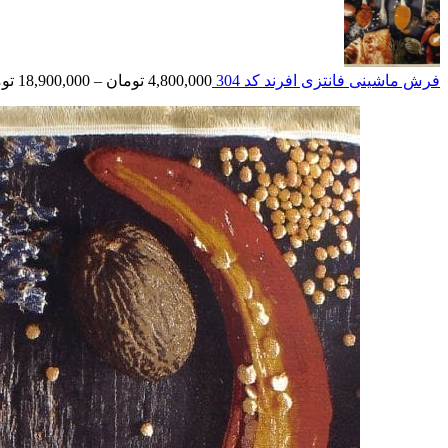
فرش ماشینی فانتزی افرند کد 304
4,800,000
تومان
–
18,900,000
تو