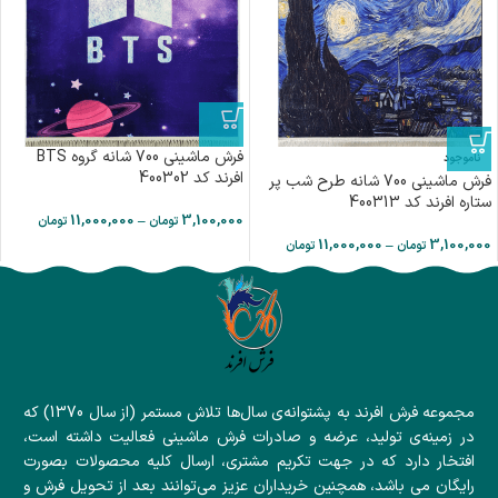
فرش ماشینی 700 شانه گروه BTS
ناموجود
افرند كد 400302
فرش ماشینی 700 شانه طرح شب پر
ستاره افرند كد 400313
11,000,000
–
3,100,000
تومان
تومان
11,000,000
–
3,100,000
تومان
تومان
مجموعه فرش افرند به پشتوانه‌ی سال‌ها تلاش مستمر (از سال 1370) که
در زمینه‌ی تولید، عرضه و صادرات فرش ماشینی فعالیت داشته است،
افتخار دارد که در جهت تکریم مشتری، ارسال کلیه محصولات بصورت
رایگان می باشد، همچنین خریداران عزیز می‌توانند بعد از تحویل فرش و