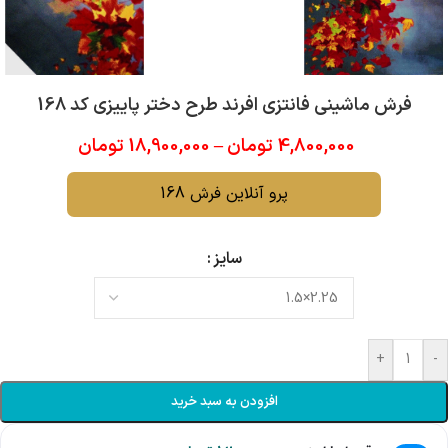
فرش ماشینی فانتزی افرند طرح دختر پاییزی کد 168
4,800,000
تومان
–
18,900,000
تومان
پرو آنلاین فرش 168
سایز
+
-
افزودن به سبد خرید