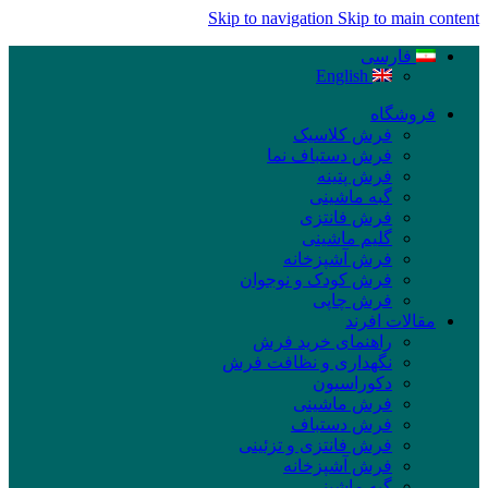
Skip to navigation
Skip to main content
فارسی
English
فروشگاه
فرش کلاسیک
فرش دستباف نما
فرش پتینه
گبه ماشینی
فرش فانتزی
گلیم ماشینی
فرش آشپزخانه
فرش کودک و نوجوان
فرش چاپی
مقالات افرند
راهنمای خرید فرش
نگهداری و نظافت فرش
دکوراسیون
فرش ماشینی
فرش دستباف
فرش فانتزی و تزئینی
فرش آشپزخانه
گبه ماشینی