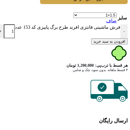
سایز
صاف
فرش ماشینی فانتزی افرند طرح برگ پاییزی کد 153 عدد
+
-
افزودن به سبد خرید
هر قسط با ترب‌پی:
1,200,000
تومان
۴ قسط ماهانه. بدون سود، چک و ضامن.
ارسال رایگان