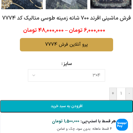
فرش ماشینی افرند 700 شانه زمینه طوسی متالیک کد 7774
6,000,000
تومان
–
48,000,000
تومان
پرو آنلاین فرش 7774
سایز
+
-
افزودن به سبد خرید
هر قسط با اسنپ‌پی:
1,500,000
تومان
۴ قسط ماهانه. بدون سود، چک و ضامن.