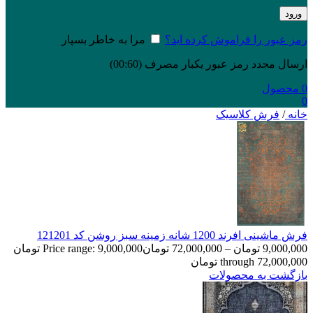
ورود
رمز عبور را فراموش کرده اید؟
مرا به خاطر بسپار
ارسال مجدد رمز عبور یکبار مصرف
(00:
60
)
0
محصول
0
خانه
/
فرش کلاسیک
فرش ماشینی افرند 1200 شانه زمینه سبز روشن کد 121201
9,000,000
تومان
–
72,000,000
تومان
Price range: 9,000,000 تومان
through 72,000,000 تومان
بازگشت به محصولات