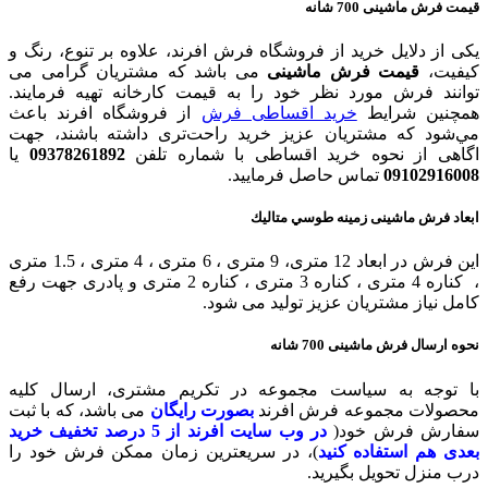
قیمت فرش ماشینی 700 شانه
یکی از دلایل خرید از فروشگاه فرش افرند، علاوه بر تنوع، رنگ و
کیفیت،
قیمت فرش ماشینی
می باشد که مشتریان گرامی می
توانند فرش مورد نظر خود را به قیمت کارخانه تهیه فرمایند.
همچنین شرایط
خرید اقساطی فرش
از فروشگاه افرند باعث
مي‌شود که مشتریان عزیز خرید راحت‌تری داشته باشند، جهت
اگاهی از نحوه خرید اقساطی با شماره تلفن
09378261892
یا
09102916008
تماس حاصل فرمایید.
ابعاد فرش ماشینی زمينه طوسي متاليك
این فرش در ابعاد 12 متری، 9 متری ، 6 متری ، 4 متری ، 1.5 متری
، کناره 4 متری ، کناره 3 متری ، کناره 2 متری و پادری جهت رفع
کامل نیاز مشتریان عزیز تولید می شود.
نحوه ارسال فرش ماشینی 700 شانه
با توجه به سیاست مجموعه در تکریم مشتری، ارسال کلیه
محصولات مجموعه فرش افرند
بصورت رایگان
می باشد، که با ثبت
سفارش فرش خود(
در وب سایت افرند
از 5 درصد تخفیف خرید
بعدی هم استفاده کنید
)، در سریعترین زمان ممکن فرش خود را
درب منزل تحویل بگیرید.