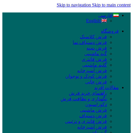
Skip to navigation
Skip to main content
فارسی
English
فروشگاه
فرش کلاسیک
فرش دستباف نما
فرش پتینه
گبه ماشینی
فرش فانتزی
گلیم ماشینی
فرش آشپزخانه
فرش کودک و نوجوان
فرش چاپی
مقالات افرند
راهنمای خرید فرش
نگهداری و نظافت فرش
دکوراسیون
فرش ماشینی
فرش دستباف
فرش فانتزی و تزئینی
فرش آشپزخانه
گبه ماشینی