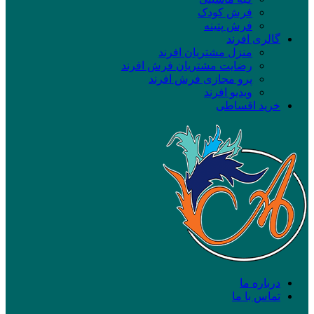
فرش کودک
فرش پتینه
گالری افرند
منزل مشتریان افرند
رضایت مشتریان فرش افرند
پرو مجازی فرش افرند
ویدیو افرند
خرید اقساطی
درباره ما
تماس با ما