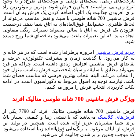
پارکت‌های رنگی، سنگ‌های تزئئنی و موکت‌های طرح‌دار با وجود
تنوع و زیبایی نتوانستند جایگزین فرش شوند. بهترين و موثرترین راه
برای افزودن جذابيت یک اتاق، اضافه کردن یک فرش به آن است.
فرش ماشینی 700 شانه طوسی با سبك و نقش مناسب می‌تواند از
لحاظ ظاهري، چشم‌انداز فوق‌العاده‌اي به اتاق شما بدهد. درحقيقت
افزودن یک فرش به اتاق یا سالن می‌تواند تغییرات رنگی متفاوتی
ایجاد نماید. كه این تغييرات باعث می‌شود به فضاي شما روح دميده
شود.
خرید فرش ماشینی
ا
مروزه پرطرفدار شده است كه در هر خانه‌اي
به كار مي‌رود. با گذشت زمان و پيشرفت تكنولوژي، عرضه و
تقاضاي فرش ماشيني افزايش زيادي داشته است. چراكه هر فرد
مي‌تواند مطابق با سليقه و سبك شخصیتی، فرش مناسب منزل خود
را انتخاب می‌کند. البته انتخاب بهترین فرشی که مناسب فضای شما
باشد، نیازمند توجه به اصول مربوط به دکوراسیون است. در ادامه
نکات کاربردی انتخاب فرش را مرور می‌کنیم.
ویژگی فرش ماشینی 700 شانه طوسی متالیک افرند
فرش ماشینی 700 شانه طوسی متالیک افرند کد 7790 یکی از
فرش‌های کلاسیک
می‌باشد که با نقشی زیبا و کیفیتی بسیار بالا،
برای شما مشتریان عزیز ارائه شده است. همچنین در تولید این
فرش‌، از الیاف مرغوب با رنگ‌هایی فوق‌العاده زیبا استفاده می‌شود.
که موجب چندین برابر شدن جذابیت آن می‌شود.