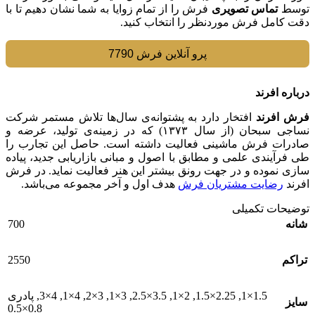
توسط
تماس تصویری
فرش را از تمام زوایا به شما نشان دهیم تا با
دقت کامل فرش موردنظر را انتخاب کنید.
پرو آنلاین فرش 7790
درباره افرند
فرش افرند
افتخار دارد به پشتوانه‌ی سال‌ها تلاش مستمر شرکت
نساجی سبحان (از سال ۱۳۷۳) که در زمینه‌ی تولید، عرضه و
صادرات فرش ماشینی فعالیت داشته است. حاصل این تجارب را
طی فرآیندی علمی و مطابق با اصول و مبانی بازاریابی جدید، پیاده
سازی نموده و در جهت رونق بیشتر این هنر فعالیت نماید. در فرش
افرند
رضایت مشتریان فرش
هدف اول و آخر مجموعه می‌باشد.
توضیحات تکمیلی
700
شانه
2550
تراکم
1.5×1
,
2.25×1.5
,
2×1
,
3.5×2.5
,
3×1
,
3×2
,
4×1
,
4×3
,
پادری
سایز
0.8×0.5