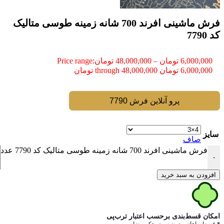
فرش ماشینی افرند 700 شانه زمینه طوسی متالیک
کد 7790
6,000,000
تومان
–
48,000,000
تومان
Price range:
6,000,000 تومان through 48,000,000 تومان
پرو آنلاین فرش 7790
سایز
صاف
فرش ماشینی افرند 700 شانه زمینه طوسی متالیک کد 7790 عدد
-
افزودن به سبد خرید
امکان قسط‌بندی برحسب اعتبار ترب‌پی
۴ قسط ماهانه. بدون سود، چک و ضامن.