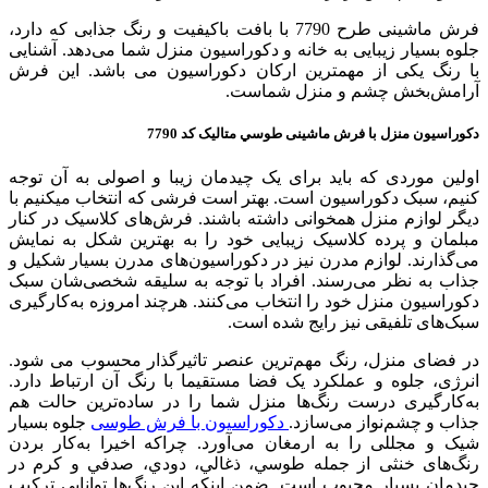
فرش ماشینی طرح 7790 با بافت باکیفیت و رنگ جذابی که دارد،
جلوه بسیار زیبایی به خانه و دکوراسیون منزل شما می‌دهد. آشنایی
با رنگ یکی از مهمترین ارکان دکوراسیون می ‌باشد. این فرش
آرامش‌بخش چشم و منزل شماست.
دکوراسیون منزل با فرش ماشینی طوسي متالیک
کد 7790
اولین موردی که باید برای یک چیدمان زیبا و اصولی به آن توجه
کنیم، سبک دکوراسیون است. بهتر است فرشی که انتخاب میکنیم با
دیگر لوازم منزل همخوانی داشته باشند. فرش‌های کلاسیک در کنار
مبلمان و پرده کلاسیک زیبایی خود را به بهترین شکل به نمایش
می‌گذارند. لوازم مدرن نیز در دکوراسیون‌های مدرن بسیار شکیل و
جذاب به نظر می‌رسند. افراد با توجه به سلیقه شخصی‌شان سبک
دکوراسیون منزل خود را انتخاب می‌کنند. هرچند امروزه به‌کارگیری
سبک‌های تلفیقی نیز رایج شده است.
در فضای منزل، رنگ مهم‌ترین عنصر تاثيرگذار محسوب می شود.
انرژی، جلوه و عملکرد یک فضا مستقیما با رنگ آن ارتباط دارد.
به‌کارگیری درست رنگ‌ها منزل شما را در ساده‌ترین حالت هم
جذاب و چشم‌نواز می‌سازد.
دکوراسیون با فرش طوسی
جلوه بسیار
شیک و مجللی را به ارمغان می‌آورد. چراکه اخیرا به‌كار بردن
رنگ‌های خنثی از جمله طوسي، ذغالي، دودي، صدفي و کرم در
چیدمان بسیار محبوب است. ضمن اینکه این رنگ‌ها توانایی ترکیب