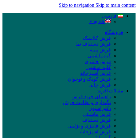
Skip to navigation
Skip to main content
فارسی
English
فروشگاه
فرش کلاسیک
فرش دستباف نما
فرش پتینه
گبه ماشینی
فرش فانتزی
گلیم ماشینی
فرش آشپزخانه
فرش کودک و نوجوان
فرش چاپی
مقالات افرند
راهنمای خرید فرش
نگهداری و نظافت فرش
دکوراسیون
فرش ماشینی
فرش دستباف
فرش فانتزی و تزئینی
فرش آشپزخانه
گبه ماشینی