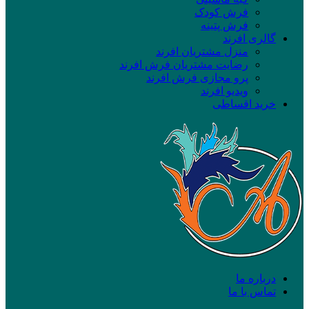
فرش کودک
فرش پتینه
گالری افرند
منزل مشتریان افرند
رضایت مشتریان فرش افرند
پرو مجازی فرش افرند
ویدیو افرند
خرید اقساطی
درباره ما
تماس با ما