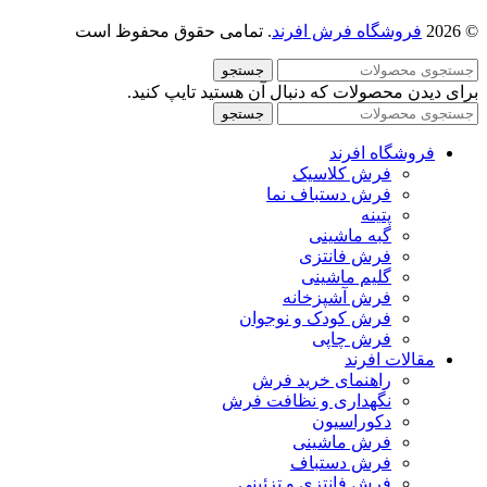
© 2026
فروشگاه فرش افرند
. تمامی حقوق محفوظ است
جستجو
برای دیدن محصولات که دنبال آن هستید تایپ کنید.
جستجو
فروشگاه افرند
فرش کلاسیک
فرش دستباف نما
پتینه
گبه ماشینی
فرش فانتزی
گلیم ماشینی
فرش آشپزخانه
فرش کودک و نوجوان
فرش چاپی
مقالات افرند
راهنمای خرید فرش
نگهداری و نظافت فرش
دکوراسیون
فرش ماشینی
فرش دستباف
فرش فانتزی و تزئینی