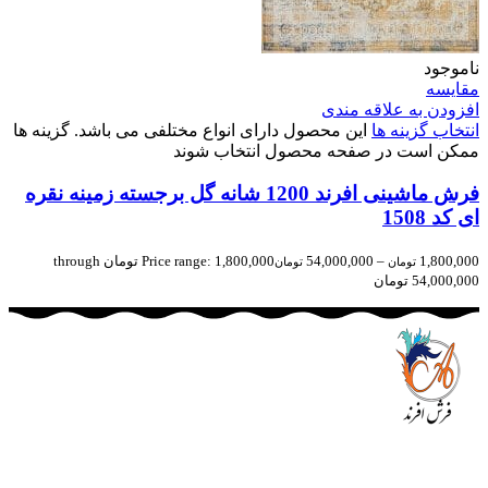
ناموجود
مقایسه
افزودن به علاقه مندی
انتخاب گزینه ها
این محصول دارای انواع مختلفی می باشد. گزینه ها
ممکن است در صفحه محصول انتخاب شوند
فرش ماشینی افرند 1200 شانه گل برجسته زمینه نقره
ای کد 1508
1,800,000
–
54,000,000
Price range: 1,800,000 تومان through
تومان
تومان
54,000,000 تومان
مجموعه فرش افرند به پشتوانه‌ی سال‌ها تلاش مستمر (از سال
1370) که در زمینه‌ی تولید، عرضه و صادرات فرش ماشینی فعالیت