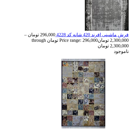
فرش ماشینی افرند 420 شانه کد 4228
296,000
تومان
–
2,300,000
تومان
Price range: 296,000 تومان through
2,300,000 تومان
ناموجود