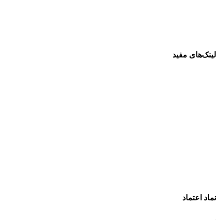
لینک‌های مفید
فرش ماشینی 1500 شانه
فرش ماشینی 1200 شانه
قیمت فرش ماشینی
خرید فرش ماشینی
پرو آنلاین فرش
تماس با ما
درباره ما
نماد اعتماد