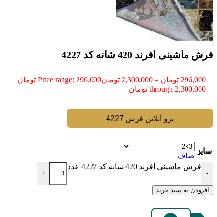
فرش ماشینی افرند 420 شانه کد 4227
296,000
تومان
–
2,300,000
تومان
Price range: 296,000 تومان
through 2,300,000 تومان
پرو آنلاین فرش 4227
سایز
صاف
فرش ماشینی افرند 420 شانه کد 4227 عدد
+
-
افزودن به سبد خرید