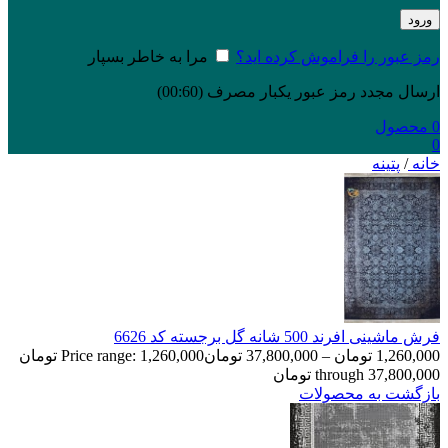
ورود
رمز عبور را فراموش کرده اید؟
مرا به خاطر بسپار
ارسال مجدد رمز عبور یکبار مصرف
(00:
60
)
0
محصول
0
خانه
/
پتینه
فرش ماشینی افرند 500 شانه گل برجسته کد 6626
1,260,000
تومان
–
37,800,000
تومان
Price range: 1,260,000 تومان
through 37,800,000 تومان
بازگشت به محصولات