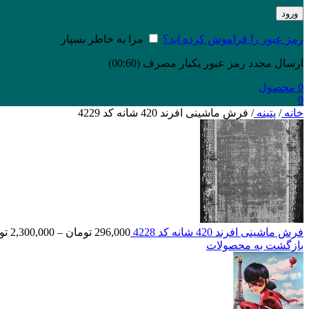
ورود
رمز عبور را فراموش کرده اید؟
مرا به خاطر بسپار
ارسال مجدد رمز عبور یکبار مصرف
(00:
60
)
0
محصول
0
خانه
/
پتینه
/
فرش ماشینی افرند 420 شانه کد 4229
فرش ماشینی افرند 420 شانه کد 4228
296,000
تومان
–
2,300,000
تو
بازگشت به محصولات