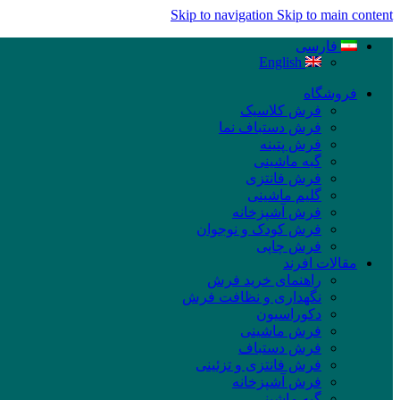
Skip to navigation
Skip to main content
فارسی
English
فروشگاه
فرش کلاسیک
فرش دستباف نما
فرش پتینه
گبه ماشینی
فرش فانتزی
گلیم ماشینی
فرش آشپزخانه
فرش کودک و نوجوان
فرش چاپی
مقالات افرند
راهنمای خرید فرش
نگهداری و نظافت فرش
دکوراسیون
فرش ماشینی
فرش دستباف
فرش فانتزی و تزئینی
فرش آشپزخانه
گبه ماشینی