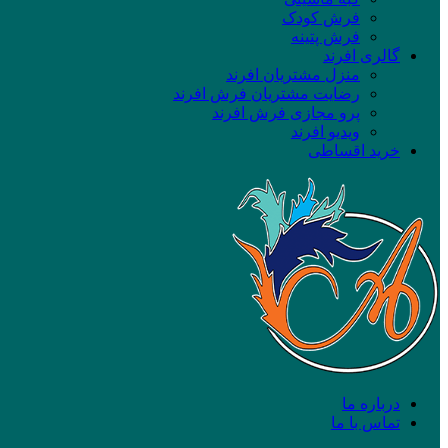
فرش کودک
فرش پتینه
گالری افرند
منزل مشتریان افرند
رضایت مشتریان فرش افرند
پرو مجازی فرش افرند
ویدیو افرند
خرید اقساطی
درباره ما
تماس با ما