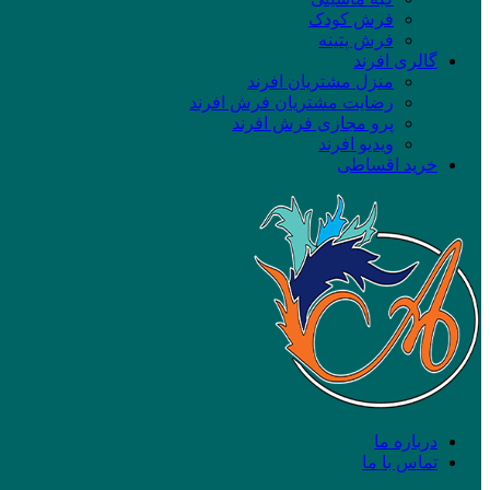
فرش کودک
فرش پتینه
گالری افرند
منزل مشتریان افرند
رضایت مشتریان فرش افرند
پرو مجازی فرش افرند
ویدیو افرند
خرید اقساطی
درباره ما
تماس با ما