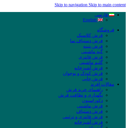
Skip to navigation
Skip to main content
فارسی
English
فروشگاه
فرش کلاسیک
فرش دستباف نما
فرش پتینه
گبه ماشینی
فرش فانتزی
گلیم ماشینی
فرش آشپزخانه
فرش کودک و نوجوان
فرش چاپی
مقالات افرند
راهنمای خرید فرش
نگهداری و نظافت فرش
دکوراسیون
فرش ماشینی
فرش دستباف
فرش فانتزی و تزئینی
فرش آشپزخانه
گبه ماشینی