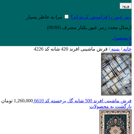
ورود
رمز عبور را فراموش کرده اید؟
مرا به خاطر بسپار
ارسال مجدد رمز عبور یکبار مصرف
(00:
60
)
0
محصول
0
خانه
/
پتینه
/
فرش ماشینی افرند 420 شانه کد 4226
فرش ماشینی افرند 500 شانه گل برجسته کد 6610
1,260,000
تومان
بازگشت به محصولات