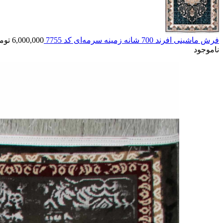
فرش ماشینی افرند 700 شانه زمینه سرمه‌ای کد 7755
6,000,000
توم
ناموجود