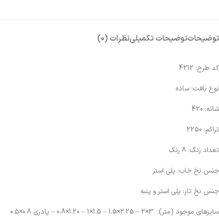
توضیحات
توضیحات تکمیلی
نظرات (0)
کد طرح: 4212
نوع بافت: ساده
شانه:‌ 420
تراکم:‌ 2250
تعداد رنگ: 8 رنگ
جنس نخ خاب: پلی استر
جنس نخ تار: پلی استر و پنبه
سایز‌های موجود (متر): 3×2 – 2.25×1.5 – 1.5×1 – 1.20×0.8 – پادری 0.8×0.5