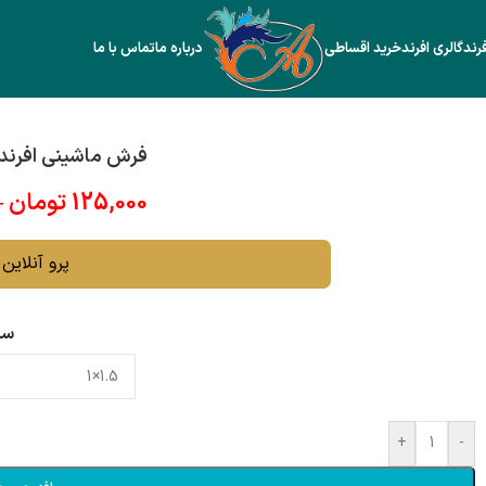
رند
گالری افرند
خرید اقساطی
درباره ما
تماس با ما
فرش ماشینی افرند 420 شانه کد 212
125,000
تومان
–
پرو آنلاین ف
سا
+
-