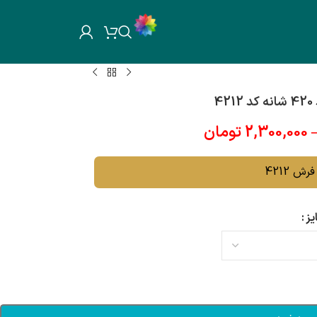
4
2,300,000
تومان
رش 4212
یز