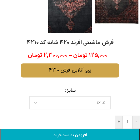
فرش ماشینی افرند 420 شانه کد 4210
125,000
تومان
–
2,300,000
تومان
پرو آنلاین فرش 4210
سایز
+
-
افزودن به سبد خرید