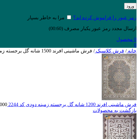
ورود
رمز عبور را فراموش کرده اید؟
مرا به خاطر بسپار
ارسال مجدد رمز عبور یکبار مصرف
(00:
60
)
0
محصول
0
خانه
/
فرش کلاسیک
/
فرش ماشینی افرند 1500 شانه گل برجسته زمینه بژ کد 55020
فرش ماشینی افرند 1200 شانه گل برجسته زمینه دودی کد 2244
,000
بازگشت به محصولات