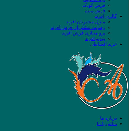
فرش کودک
فرش پتینه
گالری افرند
منزل مشتریان افرند
رضایت مشتریان فرش افرند
پرو مجازی فرش افرند
ویدیو افرند
خرید اقساطی
درباره ما
تماس با ما