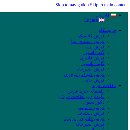
Skip to navigation
Skip to main content
فارسی
English
فروشگاه
فرش کلاسیک
فرش دستباف نما
فرش پتینه
گبه ماشینی
فرش فانتزی
گلیم ماشینی
فرش آشپزخانه
فرش کودک و نوجوان
فرش چاپی
مقالات افرند
راهنمای خرید فرش
نگهداری و نظافت فرش
دکوراسیون
فرش ماشینی
فرش دستباف
فرش فانتزی و تزئینی
فرش آشپزخانه
گبه ماشینی