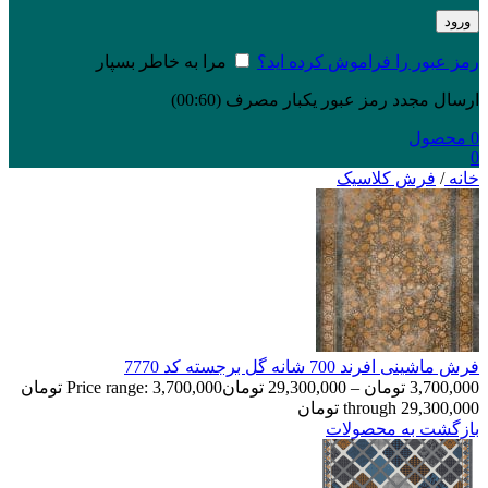
ورود
رمز عبور را فراموش کرده اید؟
مرا به خاطر بسپار
ارسال مجدد رمز عبور یکبار مصرف
(00:
60
)
0
محصول
0
خانه
/
فرش کلاسیک
فرش ماشینی افرند 700 شانه گل برجسته کد 7770
3,700,000
تومان
–
29,300,000
تومان
Price range: 3,700,000 تومان
through 29,300,000 تومان
بازگشت به محصولات