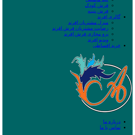
فرش کودک
فرش پتینه
گالری افرند
منزل مشتریان افرند
رضایت مشتریان فرش افرند
پرو مجازی فرش افرند
ویدیو افرند
خرید اقساطی
درباره ما
تماس با ما