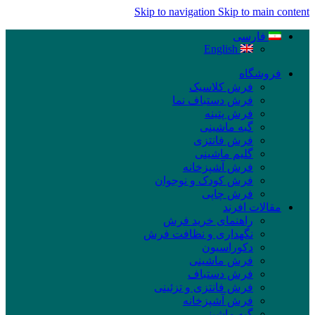
Skip to navigation
Skip to main content
فارسی
English
فروشگاه
فرش کلاسیک
فرش دستباف نما
فرش پتینه
گبه ماشینی
فرش فانتزی
گلیم ماشینی
فرش آشپزخانه
فرش کودک و نوجوان
فرش چاپی
مقالات افرند
راهنمای خرید فرش
نگهداری و نظافت فرش
دکوراسیون
فرش ماشینی
فرش دستباف
فرش فانتزی و تزئینی
فرش آشپزخانه
گبه ماشینی