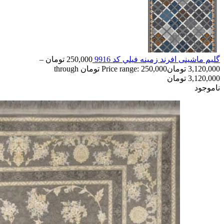
گلیم ماشینی افرند زمینه فيلي كد 9916
250,000
تومان
–
3,120,000
تومان
Price range: 250,000 تومان through
3,120,000 تومان
ناموجود