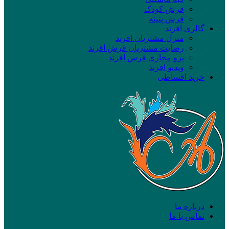
فرش کودک
فرش پتینه
گالری افرند
منزل مشتریان افرند
رضایت مشتریان فرش افرند
پرو مجازی فرش افرند
ویدیو افرند
خرید اقساطی
درباره ما
تماس با ما