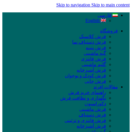
Skip to navigation
Skip to main content
فارسی
English
فروشگاه
فرش کلاسیک
فرش دستباف نما
فرش پتینه
گبه ماشینی
فرش فانتزی
گلیم ماشینی
فرش آشپزخانه
فرش کودک و نوجوان
فرش چاپی
مقالات افرند
راهنمای خرید فرش
نگهداری و نظافت فرش
دکوراسیون
فرش ماشینی
فرش دستباف
فرش فانتزی و تزئینی
فرش آشپزخانه
گبه ماشینی