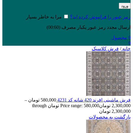
ورود
رمز عبور را فراموش کرده اید؟
مرا به خاطر بسپار
ارسال مجدد رمز عبور یکبار مصرف
(00:
60
)
0
محصول
0
خانه
/
فرش کلاسیک
فرش ماشینی افرند 420 شانه کد 4231
580,000
تومان
–
2,300,000
تومان
Price range: 580,000 تومان through
2,300,000 تومان
بازگشت به محصولات