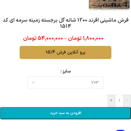
فرش ماشینی افرند 1200 شانه گل برجسته زمینه سرمه ای کد
1514
1,800,000
تومان
–
54,000,000
تومان
پرو آنلاین فرش 1514
سایز
+
-
افزودن به سبد خرید