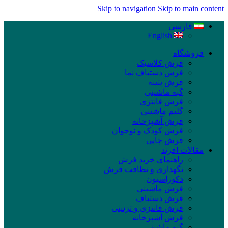
Skip to navigation
Skip to main content
فارسی
English
فروشگاه
فرش کلاسیک
فرش دستباف نما
فرش پتینه
گبه ماشینی
فرش فانتزی
گلیم ماشینی
فرش آشپزخانه
فرش کودک و نوجوان
فرش چاپی
مقالات افرند
راهنمای خرید فرش
نگهداری و نظافت فرش
دکوراسیون
فرش ماشینی
فرش دستباف
فرش فانتزی و تزئینی
فرش آشپزخانه
گبه ماشینی