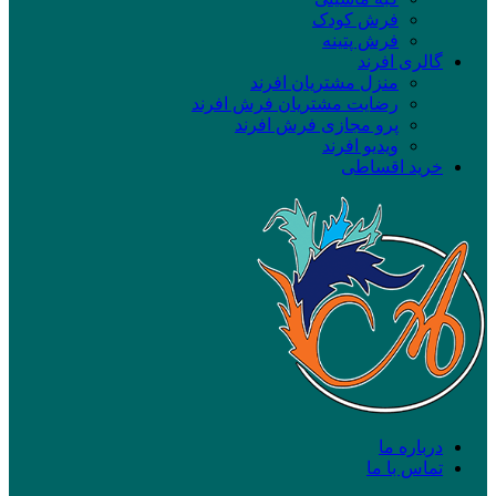
فرش کودک
فرش پتینه
گالری افرند
منزل مشتریان افرند
رضایت مشتریان فرش افرند
پرو مجازی فرش افرند
ویدیو افرند
خرید اقساطی
درباره ما
تماس با ما