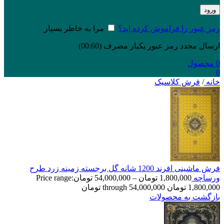
ورود
رمز عبور را فراموش کرده اید؟
مرا به خاطر بسپار
ارسال مجدد رمز عبور یکبار مصرف
(00:
60
)
0
محصول
0
خانه
/
فرش کلاسیک
فرش ماشینی افرند 1200 شانه گل برجسته زمینه زرد طرح
ورساچه
1,800,000
تومان
–
54,000,000
تومان
Price range:
1,800,000 تومان through 54,000,000 تومان
بازگشت به محصولات