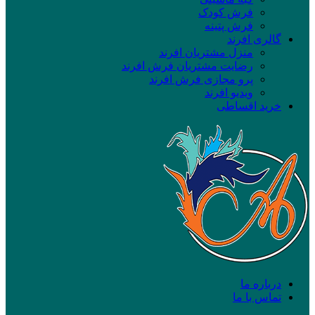
فرش کودک
فرش پتینه
گالری افرند
منزل مشتریان افرند
رضایت مشتریان فرش افرند
پرو مجازی فرش افرند
ویدیو افرند
خرید اقساطی
درباره ما
تماس با ما