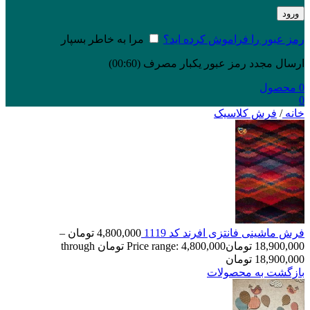
ورود
رمز عبور را فراموش کرده اید؟
مرا به خاطر بسپار
ارسال مجدد رمز عبور یکبار مصرف
(00:
60
)
0
محصول
0
خانه
/
فرش کلاسیک
فرش ماشینی فانتزی افرند کد 1119
4,800,000
تومان
–
18,900,000
تومان
Price range: 4,800,000 تومان through
18,900,000 تومان
بازگشت به محصولات