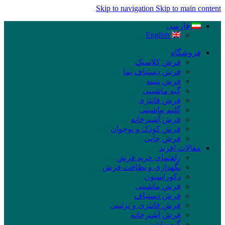
Skip to navigation
Skip to main content
فارسی
English
فروشگاه
فرش کلاسیک
فرش دستباف نما
فرش پتینه
گبه ماشینی
فرش فانتزی
گلیم ماشینی
فرش آشپزخانه
فرش کودک و نوجوان
فرش چاپی
مقالات افرند
راهنمای خرید فرش
نگهداری و نظافت فرش
دکوراسیون
فرش ماشینی
فرش دستباف
فرش فانتزی و تزئینی
فرش آشپزخانه
گبه ماشینی