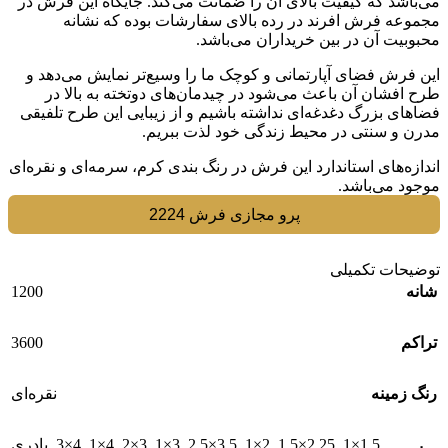
می‌باشد که کیفیت بالای آن را ضمانت می‌کند. جایگاه این فرش در
مجموعه فرش افرند در رده بالای سفارشات بوده که نشانه
محبوبیت آن در بین خریداران می‌باشد.
این فرش فضای آپارتمانی و کوچک ما را وسیع‌تر نمایش می‌دهد و
طرح افشان آن باعث می‌شود در چیدمان‌های دوتخته به بالا در
فضاهای بزرگ دغدغه‌ای نداشته باشیم و از زیبایی این طرح تلفیقی
مدرن و سنتی در محیط زندگی خود لذت ببریم.
اندازه‌های استاندارد این فرش در رنگ بندی کرم، سرمه‌ای و نقره‌ای
موجود می‌باشد.
پرو مجازی فرش 2224
توضیحات تکمیلی
1200
شانه
3600
تراکم
رنگ زمینه
نقره‌ای
1.5×1
,
2.25×1.5
,
2×1
,
3.5×2.5
,
3×1
,
3×2
,
4×1
,
4×3
,
پادری