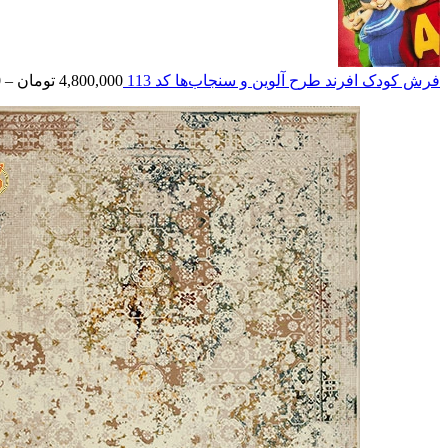
فرش کودک افرند طرح آلوین و سنجاب‌ها کد 113
4,800,000
تومان
–
0