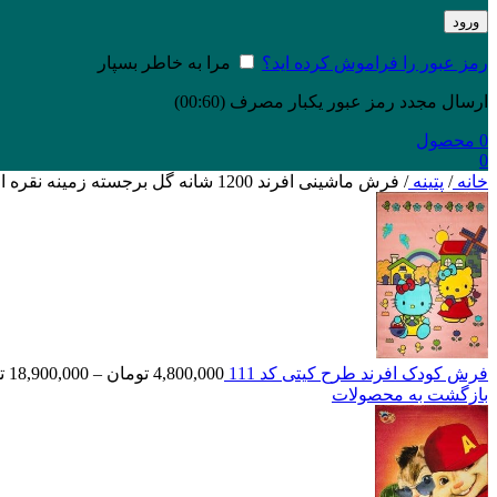
ورود
رمز عبور را فراموش کرده اید؟
مرا به خاطر بسپار
ارسال مجدد رمز عبور یکبار مصرف
(00:
60
)
0
محصول
0
خانه
/
پتینه
/
فرش ماشینی افرند 1200 شانه گل برجسته زمینه نقره ای کد 1505
فرش کودک افرند طرح کیتی کد 111
4,800,000
تومان
–
18,900,000
ت
بازگشت به محصولات