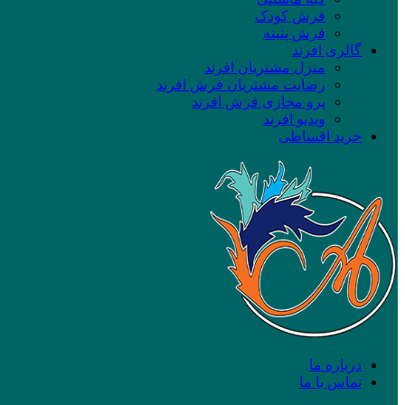
فرش کودک
فرش پتینه
گالری افرند
منزل مشتریان افرند
رضایت مشتریان فرش افرند
پرو مجازی فرش افرند
ویدیو افرند
خرید اقساطی
درباره ما
تماس با ما