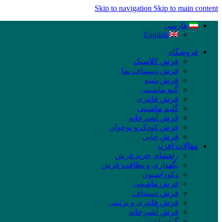
Skip to navigation
Skip to main content
فارسی
English
فروشگاه
فرش کلاسیک
فرش دستباف نما
فرش پتینه
گبه ماشینی
فرش فانتزی
گلیم ماشینی
فرش آشپزخانه
فرش کودک و نوجوان
فرش چاپی
مقالات افرند
راهنمای خرید فرش
نگهداری و نظافت فرش
دکوراسیون
فرش ماشینی
فرش دستباف
فرش فانتزی و تزئینی
فرش آشپزخانه
گبه ماشینی