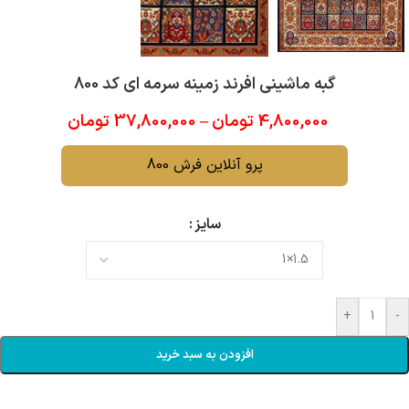
گبه ماشینی افرند زمینه سرمه ای کد 800
4,800,000
تومان
–
37,800,000
تومان
پرو آنلاین فرش 800
سایز
+
-
افزودن به سبد خرید