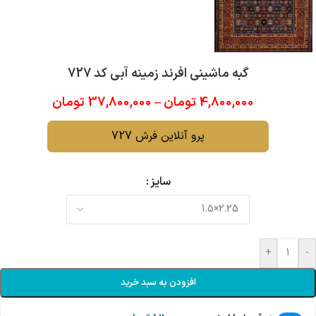
گبه ماشینی افرند زمینه آبی کد 727
4,800,000
تومان
–
37,800,000
تومان
پرو آنلاین فرش 727
سایز
+
-
افزودن به سبد خرید