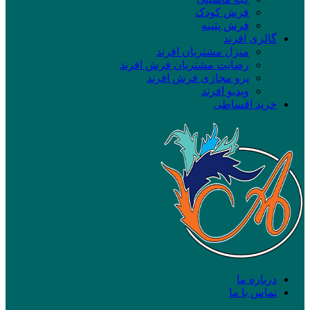
فرش کودک
فرش پتینه
گالری افرند
منزل مشتریان افرند
رضایت مشتریان فرش افرند
پرو مجازی فرش افرند
ویدیو افرند
خرید اقساطی
درباره ما
تماس با ما