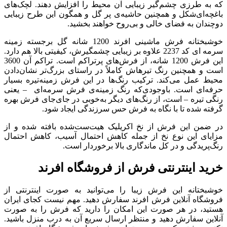
که به طرزی چشم‌گیر زیبایی آن محیط را افزایش دهند. لچک‌های
باغچه‌ای‌شکل و همچنین حاشیه‌ی پر گل و همگون این طرح زیبایی
دوچندان به فضای خالی و بی‌روح خواهند بخشید.
خوشبختانه فرش ماشینی افرند 1200 شانه گل برجسته زمینه
سرمه ای کد 2237 علاوه بر زیبایی چشمگیرش، کیفیتی بالا هم دارد.
این فرش 1200 شانه، از فرش‌های پرتراکم است. تراکم آن 3600
است و همچنین رنگ تیره‎اش کاملاً در راستای بزرگ‌تر نشان‌دادن
محیط عمل می‌کند. ترکیب رنگ‌ها در این فرش زمینه‌تیره بسیار
حرفه‌ای است. باوجودی‌که رنگ زمینه‌ی فرش سرمه‌ای – یعنی
رنگی تیره – است، از رنگ‌های دیگر به‌خوبی در جای‌جای فرش بهره
گرفته شده تا با نگاه به فرش حس سرزندگی ایجاد شود.
در ضمن این فرش از نخ اکریلیک هیت‌ست‌شده بافته شده و از
مزایای این نوع نخ از جمله کاهش احتمال آسیب، کاهش احتمال
رنگ‌پریدگی و در کل ماندگاری بالا برخوردار است.
خرید اینترنتی فرش از فروشگاه افرند
خوشبختانه این فرش زیبا را می‌توانید به صورت اینترنتی از
فروشگاه آنلاین فرش افرند سفارش دهید. مهم نیست کجای ایران
هستید، در هر صورت این امکان را دارید که فرش را به صورت
آنلاین سفارش دهید و منتظر ارسال سریع آن به درب منزل باشید.