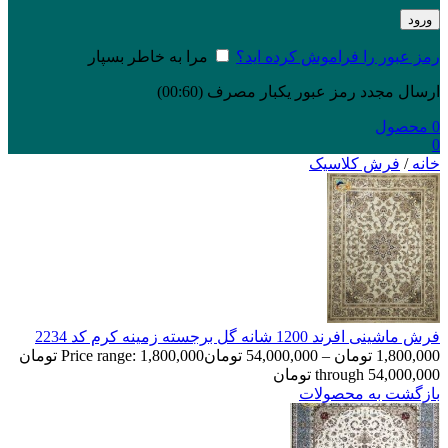
ورود
رمز عبور را فراموش کرده اید؟
مرا به خاطر بسپار
ارسال مجدد رمز عبور یکبار مصرف
(00:
60
)
0
محصول
0
خانه
/
فرش کلاسیک
فرش ماشینی افرند 1200 شانه گل برجسته زمینه کرم کد 2234
1,800,000
تومان
–
54,000,000
تومان
Price range: 1,800,000 تومان
through 54,000,000 تومان
بازگشت به محصولات