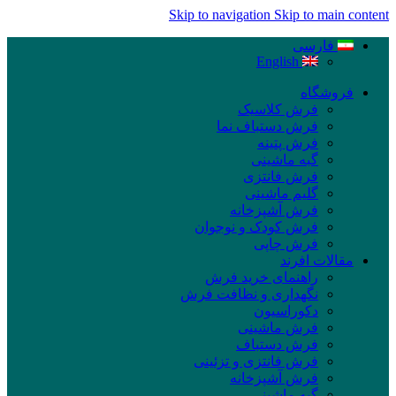
Skip to navigation
Skip to main content
فارسی
English
فروشگاه
فرش کلاسیک
فرش دستباف نما
فرش پتینه
گبه ماشینی
فرش فانتزی
گلیم ماشینی
فرش آشپزخانه
فرش کودک و نوجوان
فرش چاپی
مقالات افرند
راهنمای خرید فرش
نگهداری و نظافت فرش
دکوراسیون
فرش ماشینی
فرش دستباف
فرش فانتزی و تزئینی
فرش آشپزخانه
گبه ماشینی