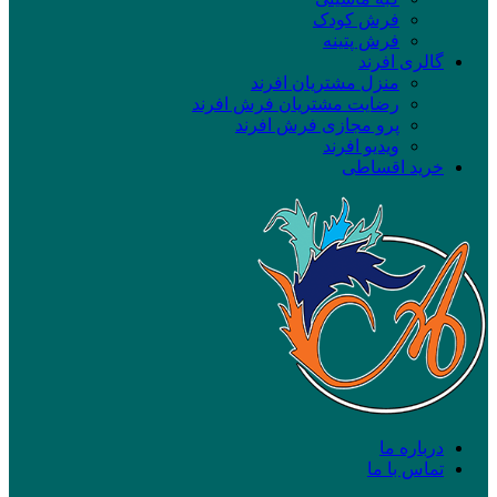
فرش کودک
فرش پتینه
گالری افرند
منزل مشتریان افرند
رضایت مشتریان فرش افرند
پرو مجازی فرش افرند
ویدیو افرند
خرید اقساطی
درباره ما
تماس با ما