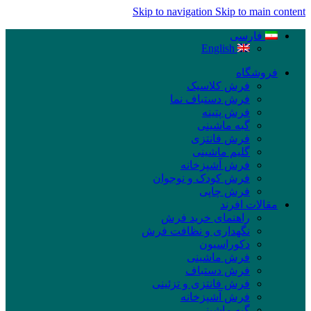
Skip to navigation
Skip to main content
فارسی
English
فروشگاه
فرش کلاسیک
فرش دستباف نما
فرش پتینه
گبه ماشینی
فرش فانتزی
گلیم ماشینی
فرش آشپزخانه
فرش کودک و نوجوان
فرش چاپی
مقالات افرند
راهنمای خرید فرش
نگهداری و نظافت فرش
دکوراسیون
فرش ماشینی
فرش دستباف
فرش فانتزی و تزئینی
فرش آشپزخانه
گبه ماشینی