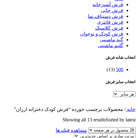
فرش آشپزخانه
فرش چاپی
فرش دستباف نما
فرش فانتزی
فرش کلاسیک
فرش کودک و نوجوان
گبه ماشینی
گلیم ماشینی
انتخاب شانه فرش
(13)
500
انتخاب سایز فرش
خانه
/
محصولات برچسب خورده “فرش کودک دخترانه ارزان”
Showing all 13 results
Sorted by latest
مشاهده فیلترها