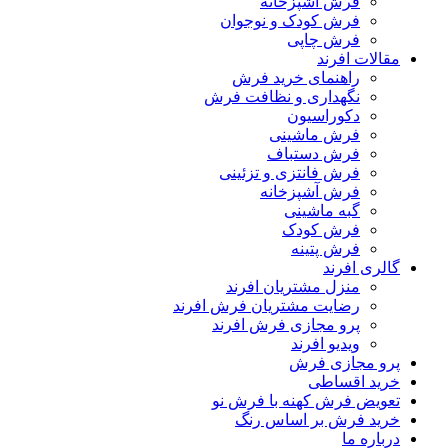
فرش آشپزخانه
فرش کودک و نوجوان
فرش چاپی
مقالات افرند
راهنمای خرید فرش
نگهداری و نظافت فرش
دکوراسیون
فرش ماشینی
فرش دستباف
فرش فانتزی و تزئینی
فرش آشپزخانه
گبه ماشینی
فرش کودک
فرش پتینه
گالری افرند
منزل مشتریان افرند
رضایت مشتریان فرش افرند
پرو مجازی فرش افرند
ویدیو افرند
پرو مجازی فرش
خرید اقساطی
تعویض فرش کهنه با فرش نو
خرید فرش بر اساس رنگ
درباره ما