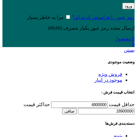
ورود
رمز عبور را فراموش کرده اید؟
مرا به خاطر بسپار
ارسال مجدد رمز عبور یکبار مصرف
(00:
60
)
0
محصول
0
بستن
وضعیت موجودی
فروش ویژه
موجود در انبار
انتخاب قیمت فرش :
حداقل قیمت
حداكثر قيمت
صافی
دسته‌بندی‌ فرش‌ها
پتینه