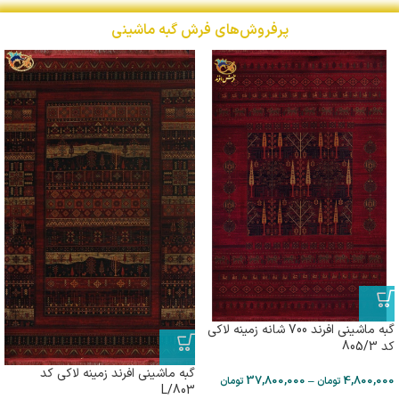
پرفروش‌های فرش گبه ماشینی
گبه ماشینی افرند 700 شانه زمینه لاکی
کد 805/3
گبه ماشینی افرند زمینه لاکی کد
37,800,000
–
4,800,000
تومان
تومان
L/803