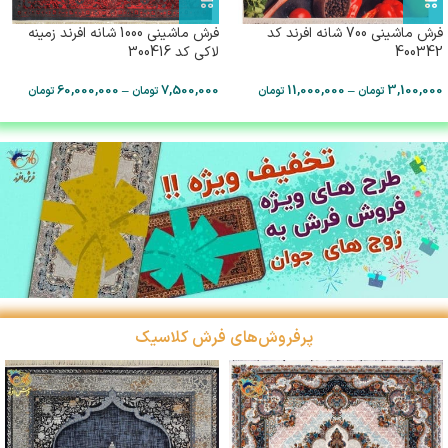
فرش ماشینی 700 شانه افرند كد
فرش ماشینی 1000 شانه افرند زمینه
400342
لاکی كد 300416
60,000,000
–
7,500,000
11,000,000
–
3,100,000
تومان
تومان
تومان
تومان
پرفروش‌های فرش کلاسیک