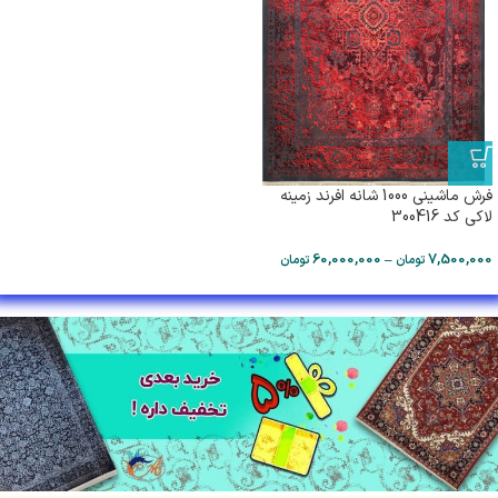
فرش ماشینی 1000 شانه افرند زمینه
لاکی كد 300416
60,000,000
–
7,500,000
تومان
تومان