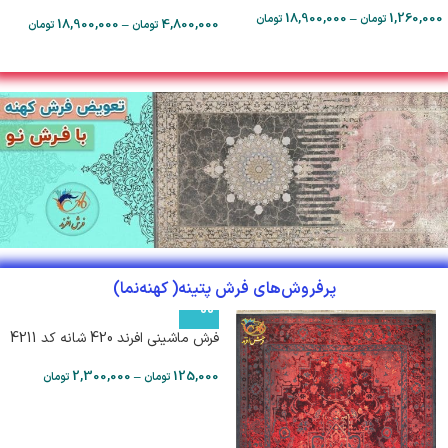
18,900,000
–
1,260,000
تومان
تومان
18,900,000
–
4,800,000
تومان
تومان
پرفروش‌های فرش پتینه( کهنه‌نما)
فرش ماشینی افرند 420 شانه کد 4211
2,300,000
–
125,000
تومان
تومان