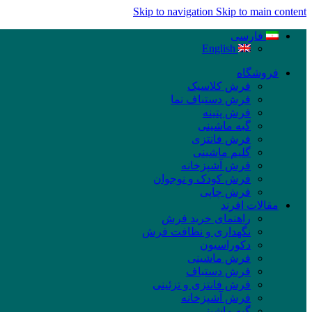
Skip to navigation
Skip to main content
فارسی
English
فروشگاه
فرش کلاسیک
فرش دستباف نما
فرش پتینه
گبه ماشینی
فرش فانتزی
گلیم ماشینی
فرش آشپزخانه
فرش کودک و نوجوان
فرش چاپی
مقالات افرند
راهنمای خرید فرش
نگهداری و نظافت فرش
دکوراسیون
فرش ماشینی
فرش دستباف
فرش فانتزی و تزئینی
فرش آشپزخانه
گبه ماشینی