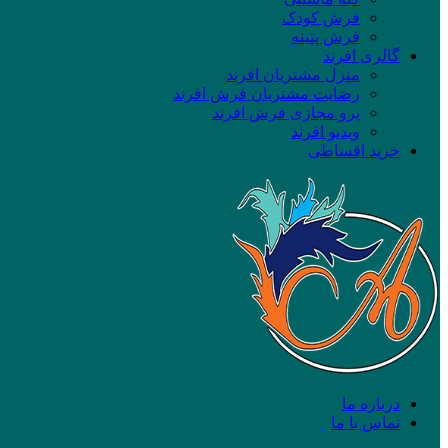
فرش کودک
فرش پتینه
گالری افرند
منزل مشتریان افرند
رضایت مشتریان فرش افرند
پرو مجازی فرش افرند
ویدیو افرند
خرید اقساطی
درباره ما
تماس با ما