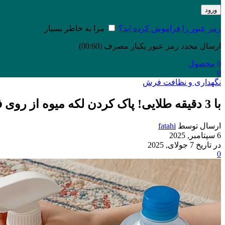
ورود
رمز عبور را فراموش کرده اید؟
مرا به خاطر بسپار
ارسال مجدد رمز عبور یکبار مصرف
(00:
60
)
0
محصول
0
نگهداری و نظافت فرش
با 3 دقیقه طلایی! پاک کردن لکه میوه از روی فرش را آسان کنید.
ارسال توسط
fatahi
6 سپتامبر, 2025
در تاریخ 7 جولای, 2025
0