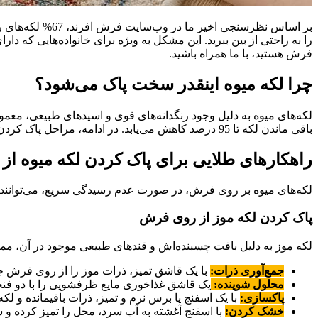
بر اساس نظرسنجی
را به راحتی از بین ببرید. این مشکل به ویژه برای خانواده‌هایی که د
فرش هستید، با ما همراه باشید.
چرا لکه میوه اینقدر سخت پاک می‌شود؟
لکه‌های میوه به دلیل وجود رنگدانه‌های قوی و اسیدهای طبیعی، معمول
باقی ماندن لکه تا 95 درصد کاهش می‌یابد. در ادامه، مراحل پاک کردن لکه میوه را برای شما توضیح خواهیم داد.
راهکارهای طلایی برای پاک کردن لکه میوه ا
لکه‌های میوه بر روی فرش، در صورت عدم رسیدگی سریع، می‌توانند 
پاک کردن لکه موز از روی فرش
لکه موز به دلیل بافت چسبنده‌اش و قندهای طبیعی موجود در آن، م
جمع‌آوری ذرات:
با یک قاشق تمیز، ذرات موز را از روی فرش جم
محلول شوینده:
یک قاشق غذاخوری مایع ظرفشویی را با دو فن
پاکسازی:
با یک اسفنج یا برس نرم و تمیز، ذرات باقیمانده و لکه 
خشک کردن:
با اسفنج آغشته به آب سرد، محل را تمیز کرده و 