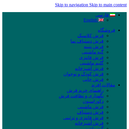
Skip to navigation
Skip to main content
فارسی
English
فروشگاه
فرش کلاسیک
فرش دستباف نما
فرش پتینه
گبه ماشینی
فرش فانتزی
گلیم ماشینی
فرش آشپزخانه
فرش کودک و نوجوان
فرش چاپی
مقالات افرند
راهنمای خرید فرش
نگهداری و نظافت فرش
دکوراسیون
فرش ماشینی
فرش دستباف
فرش فانتزی و تزئینی
فرش آشپزخانه
گبه ماشینی