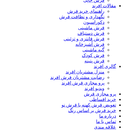
فرش چاپی
مقالات افرند
راهنمای خرید فرش
نگهداری و نظافت فرش
دکوراسیون
فرش ماشینی
فرش دستباف
فرش فانتزی و تزئینی
فرش آشپزخانه
گبه ماشینی
فرش کودک
فرش پتینه
گالری افرند
منزل مشتریان افرند
رضایت مشتریان فرش افرند
پرو مجازی فرش افرند
ویدیو افرند
پرو مجازی فرش
خرید اقساطی
تعویض فرش کهنه با فرش نو
خرید فرش بر اساس رنگ
درباره ما
تماس با ما
علاقه مندی