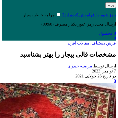
ورود
رمز عبور را فراموش کرده اید؟
مرا به خاطر بسپار
ارسال مجدد رمز عبور یکبار مصرف
(00:
60
)
0
محصول
0
فرش دستباف
,
مقالات افرند
مشخصات قالی بیجار را بهتر بشناسید
ارسال توسط
مرضیه حیدری
7 نوامبر, 2023
در تاریخ 26 جولای, 2021
0