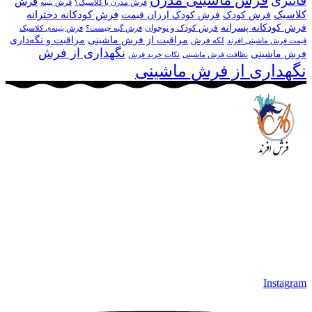
فانتزی
فرش
فرش مدرن یا کلاسیک؟
فرش پتینه
کلاسیک
فرش کودکانه دخترانه
فرش کودک
فرش کودک ارزان قیمت
فرش کودکانه پسرانه
فرش کودک و نوجوان
فرش گبه چیست؟
فرش‌ پتینه‌ی کلاسیک
مراقبت از فرش ماشینی
مراقبت و نگه‌داری
لکه فرش
قیمت فرش ماشینی افرند
نگهداری از فرش
فرش ماشینی
نظافت فرش ماشینی
نکات خرید فرش
نگهداری از فرش ماشینی
مجموعه فرش افرند به پشتوانه‌ی سال‌ها تلاش مستمر (از سال
1370) که در زمینه‌ی تولید، عرضه و صادرات فرش ماشینی فعالیت
داشته است، افتخار دارد که در جهت تکریم مشتری، ارسال کلیه
محصولات بصورت رایگان می باشد، همچنین خریداران عزیز
می‌توانند بعد از تحویل فرش و رضایت از آن، اقدام به پرداخت
نمایند. شرایط خرید اقساطی فرش از فروشگاه افرند و پرو آنلاین
فرش باعث شده که مشتریان عزیز خرید راحت‌تری داشته باشند.
Instagram