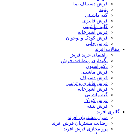
فرش دستباف نما
پتینه
گبه ماشینی
فرش فانتزی
گلیم ماشینی
فرش آشپزخانه
فرش کودک و نوجوان
فرش چاپی
مقالات افرند
راهنمای خرید فرش
نگهداری و نظافت فرش
دکوراسیون
فرش ماشینی
فرش دستباف
فرش فانتزی و تزئینی
فرش آشپزخانه
گبه ماشینی
فرش کودک
فرش پتینه
گالری افرند
منزل مشتریان افرند
رضایت مشتریان فرش افرند
پرو مجازی فرش افرند