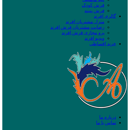
فرش کودک
فرش پتینه
گالری افرند
منزل مشتریان افرند
رضایت مشتریان فرش افرند
پرو مجازی فرش افرند
ویدیو افرند
خرید اقساطی
درباره ما
تماس با ما