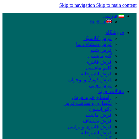
Skip to navigation
Skip to main content
فارسی
English
فروشگاه
فرش کلاسیک
فرش دستباف نما
فرش پتینه
گبه ماشینی
فرش فانتزی
گلیم ماشینی
فرش آشپزخانه
فرش کودک و نوجوان
فرش چاپی
مقالات افرند
راهنمای خرید فرش
نگهداری و نظافت فرش
دکوراسیون
فرش ماشینی
فرش دستباف
فرش فانتزی و تزئینی
فرش آشپزخانه
گبه ماشینی