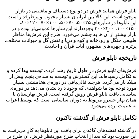
تابلو فرش همانند فرش در دو نوع دستباف و ماشینی در بازار
موجود است. این کالا بین ایرانیان بسیار محبوب و پرطرفدار است.
این تابلوها در سایزهای ۳۵×۵۰، ۷۰×۵۰، ۱۰۰×۷۰، ۱۲۰×۸۰،
۱۵۰×۱۰۰، ۲۰۰×۳۰۰ وجوددارند‌ این سایزها عمومی‌تر بوده و در
بازار بیشتر از آن ها به چشم می‌خورد. طرح این فرش‌ها مناظر
طبیعی جنگل و رودخانه و کوه و دریا و نقش گل و حیوانات مختلف،
پرتره و چهره‌های مشهور، آیات قرآن و احادیث.
تاریخچه تابلو فرش
فرش‌های تابلو فرش در طول تاریخ رشد کرده‌، توسعه پیدا کرده و
به تکامل رسیده‌اند. این گسترش و توسعه به سده‌ی پنجم پیش از
میلاد باز می‌گردد. هرچند قالی‌بافی در دوره‌ی هخامنشی بسیار
مورد توجه بوداما شواهدی که وجود دارد نشان می‌دهد در دوره‌ی
ساسانی بافت تابلو فرش رونق گرفته است. فرش بهارستان یا
همان بهار خسرو مربوط به دوران ساسانی است که توسط اعراب
به غنیمت برده می‌شود.
تکامل تابلو فرش از گذشته تاکنون
در گذشته نقشه‌های کاغذی برای بافت این تابلوها به کار می‌رفت. به
این صورت بود که بعد از انتخاب طرح موردنظر فرش، آن طرح بر