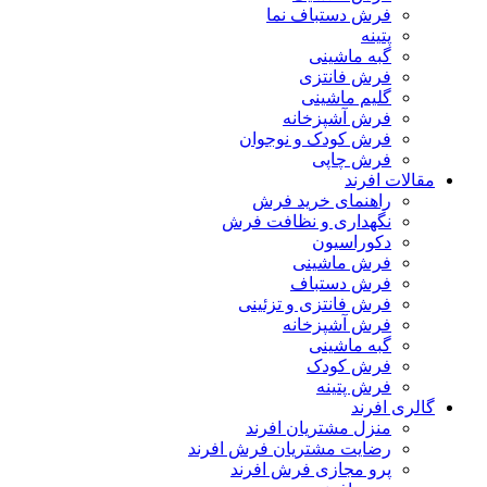
فرش دستباف نما
پتینه
گبه ماشینی
فرش فانتزی
گلیم ماشینی
فرش آشپزخانه
فرش کودک و نوجوان
فرش چاپی
مقالات افرند
راهنمای خرید فرش
نگهداری و نظافت فرش
دکوراسیون
فرش ماشینی
فرش دستباف
فرش فانتزی و تزئینی
فرش آشپزخانه
گبه ماشینی
فرش کودک
فرش پتینه
گالری افرند
منزل مشتریان افرند
رضایت مشتریان فرش افرند
پرو مجازی فرش افرند