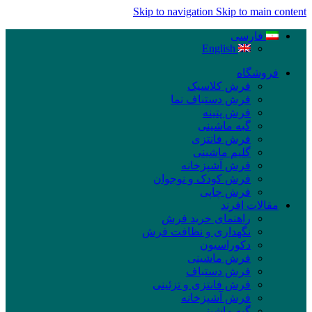
Skip to navigation
Skip to main content
فارسی
English
فروشگاه
فرش کلاسیک
فرش دستباف نما
فرش پتینه
گبه ماشینی
فرش فانتزی
گلیم ماشینی
فرش آشپزخانه
فرش کودک و نوجوان
فرش چاپی
مقالات افرند
راهنمای خرید فرش
نگهداری و نظافت فرش
دکوراسیون
فرش ماشینی
فرش دستباف
فرش فانتزی و تزئینی
فرش آشپزخانه
گبه ماشینی