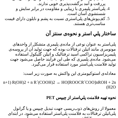
پررفت و آمد برگشت‌پذیری خوبی ندارند.
پلی‌استر پلیمری با زیبایی و مقاومت در برابر سایش و
شستشوی آسان است.
کف‌پوش‌های پلی‌استری نسبت به پشم و نایلون دارای قیمت
مناسب‌تری هستند.
ساختار پلي استر و نحوه‌ی سنتز آن
پلی‌استر به عنوان نوعی از ماده‌ی پلیمری متشکل از واحدهای
مونومری مانند اتیلن ترفتالات بوده که جهت تولید آن از پروسه‌ی
پلیمریزاسیون تراکمی اسید ترفتالیک و اتیلن گلیکول استفاده
می‌شود. ماده‌ی پلمیری که طی این فرآیند حاصل می‌شود جهت
تولید فلامنت پلی‌استر مورد استفاده قرار می‌گیرد.
معادله‌ی استوکیومتری این واکنش به صورت زیر است:
n+1) R(OH)2 + n R´(COOH)2 → HO[ROOCR´COO]nROH + 2n
H2O)
نحوه تهيه فلامنت پلي‌استر از چيپس PET
معمولا از روش‌های ذوب‌ریسی جهت تبدیل چیپس و یا گرانول
پلی‌اتیلن ترفتالات به فلامنت پلی‌استر استفاده می‌شود. در ابتدای