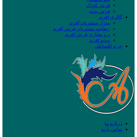
فرش کودک
فرش پتینه
گالری افرند
منزل مشتریان افرند
رضایت مشتریان فرش افرند
پرو مجازی فرش افرند
ویدیو افرند
خرید اقساطی
درباره ما
تماس با ما