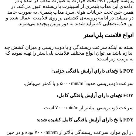
پروسه چیپس PET تحت حرارت به صورت مذاب در آمده و در
ادامه‌ی این مذاب پلیمری از اسپینرت یا ریسنده عبور می‌کند. در
همین حین تحت جریانات هوای سرد مذاب پلیمری به صورت جامد
در می‌آید. در ادامه پروسه‌ی کششی بر روی فلامنت اعمال شده و
این فلامنت‌هایی که تولید شدند به دور بوبین پیچیده می‌شوند.
انواع فلامنت پلي‌استر
بسته به اینکه سرعت ریسندگی و یا ذوب ریسی و میزان کشش چه
اندازه باشد می‌توان انواع مختلف فلامنت پلی‌استر را تهیه نموده که
به ترتیب زیر است:
POY يا نخ‌های داراي آرايش يافتگی جزئی:
سرعت ذوب‌ريسي حدودا ۵۰۰۰min/m و يا كمتر می‌باش.
FOY نخ‌های دارای آرايش يافتگی كامل:
سرعت ذوب‌ريسي بيشتر از ۷۰۰۰min/m است.
FDY یا نخ دارای آرایش یافتگی کامل کشیده شده:
در این موارد سرعت ریسندگی بالاتر از ۷۰۰۰min/m بوده و در حین