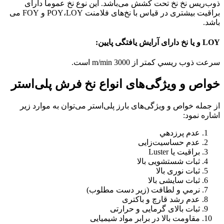
ذوب‌ریس نخ نخ تحت کشش می‌باشد. این نوع نخ عموما دارای
براقیت بیشتری در قیاس با نخ‌های فلامنت POY،LOY و FOY می
باشد.
LOY و يا نخ دارای آرايش يافتگی پایين:
سرعت ذوب ريسي كمتر از m/min 3000 است.
خواص و ويژگی‌های انواع نخ فرش پلی‌استر
از جمله خواص و ويژگی‌های بارز پلی‌استر می‌توان به موارد زير
اشاره نمود:
عدم پرزدهي
عدم حساسيت‌زايی
براقیت يا Luster
ثبات شستشويی بالا
ثبات نوری بالا
ثبات سايشی بالا
نرمي و لطافت (زير دست مطلوب)
عدم رشد قارچ و باكتری
ثبات بالای گرمايی و حرارتی
مقاومت بالا در برابر مواد شيميایی