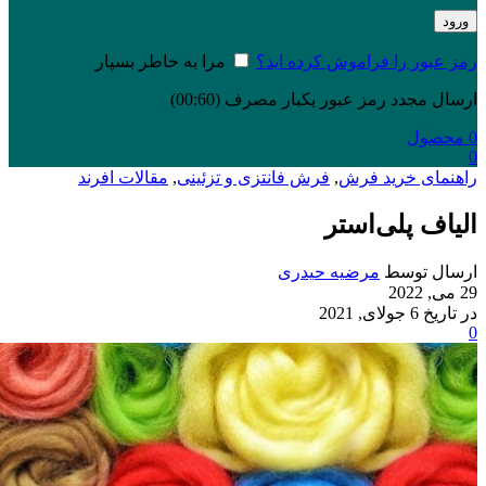
ورود
رمز عبور را فراموش کرده اید؟
مرا به خاطر بسپار
ارسال مجدد رمز عبور یکبار مصرف
(00:
60
)
0
محصول
0
راهنمای خرید فرش
,
فرش فانتزی و تزئینی
,
مقالات افرند
الیاف پلی‌استر
ارسال توسط
مرضیه حیدری
29 می, 2022
در تاریخ 6 جولای, 2021
0