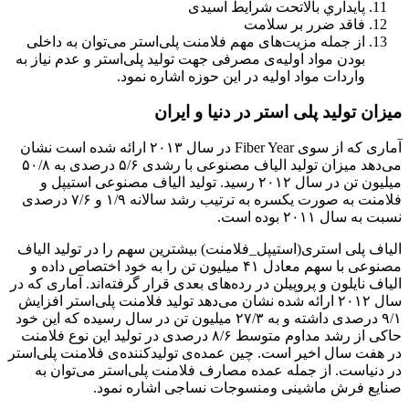
پايداري بالاتحت شرايط اسيدی
فاقد ضرر بر سلامت
از جمله مزیت‌های مهم فلامنت پلی‌استر می‌توان به داخلی
بودن مواد اولیه‌ی مصرفی جهت تولید پلی‌استر و عدم نیاز به
واردات مواد اولیه در این حوزه اشاره نمود.
میزان تولید پلی استر در دنیا و ایران
آماری که از سوی Fiber Year در سال ۲۰۱۳ ارائه شده است نشان
می‌دهد میزان تولید الیاف مصنوعی با رشدی ۵/۶ درصدی به ۵۰/۸
میلیون تن در سال ۲۰۱۲ رسید. تولید الیاف مصنوعی استیپل و
فلامنت به صورت یکسره به ترتیب رشد سالانه ۱/۹ و ۷/۶ درصدی
نسبت به سال ۲۰۱۱ بوده است.
الیاف پلی استری(استیپل_فلامنت) بیشترین سهم را در تولید الیاف
مصنوعی با سهم معادل ۴۱ میلیون تن را به خود اختصاص داده و
الیاف نایلون و پروپیلن در رده‌های بعدی قرار گرفته‌اند. آماری که در
سال ۲۰۱۲ ارائه شده نشان می‌دهد تولید فلامنت پلی‌استر افزایش
۹/۱ درصدی داشته و به ۲۷/۳ میلیون تن در سال رسیده که این خود
حاکی از رشد مداوم متوسط ۸/۶ درصدی در تولید این نوع فلامنت
در هفت سال اخیر است. چین عمده‌ی تولیدکننده‌ی فلامنت پلی‌استر
در دنیاست. از جمله عمده مصارف فلامنت پلی‌استر می‌توان به
صنايع فرش ماشينی ومنسوجات نساجی اشاره نمود.