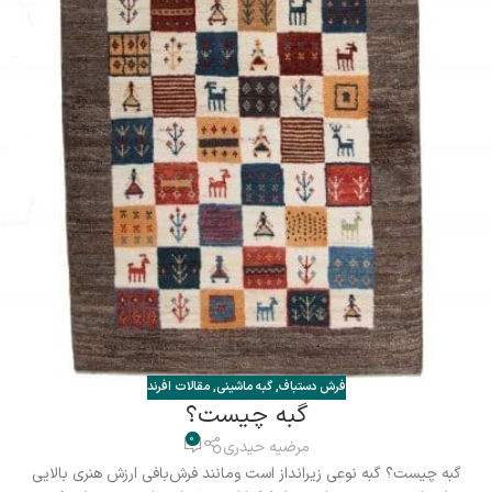
فرش دستباف
,
گبه ماشینی
,
مقالات افرند
گبه چیست؟
0
مرضیه حیدری
گبه چیست؟ گبه نوعی زیرانداز است ومانند فرش‌بافی ارزش هنری بالایی