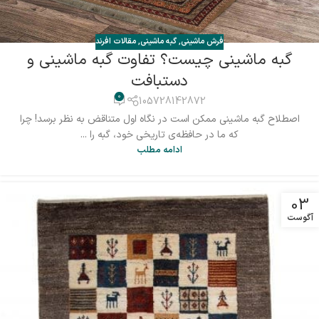
فرش ماشینی
,
گبه ماشینی
,
مقالات افرند
گبه ماشینی چیست؟ تفاوت گبه ماشینی و
دستبافت
0
105728142872
اصطلاح گبه‌ ماشینی ممکن است در نگاه اول متناقض به نظر برسد! چرا
که ما در حافظه‌ی تاریخی خود، گبه را ...
ادامه مطلب
03
آگوست