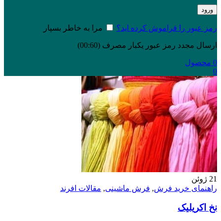
ورود
رمز عبور را فراموش کرده اید؟
مرا به خاطر بسپار
ارسال مجدد رمز عبور یکبار مصرف
(00:
60
)
0
محصول
0
21
ژوئن
راهنمای خرید فرش
,
فرش ماشینی
,
مقالات افرند
نخ اکریلیک