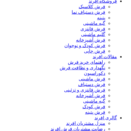
فروشگاه افرند
فرش کلاسیک
فرش دستباف نما
پتینه
گبه ماشینی
فرش فانتزی
گلیم ماشینی
فرش آشپزخانه
فرش کودک و نوجوان
فرش چاپی
مقالات افرند
راهنمای خرید فرش
نگهداری و نظافت فرش
دکوراسیون
فرش ماشینی
فرش دستباف
فرش فانتزی و تزئینی
فرش آشپزخانه
گبه ماشینی
فرش کودک
فرش پتینه
گالری افرند
منزل مشتریان افرند
رضایت مشتریان فرش افرند