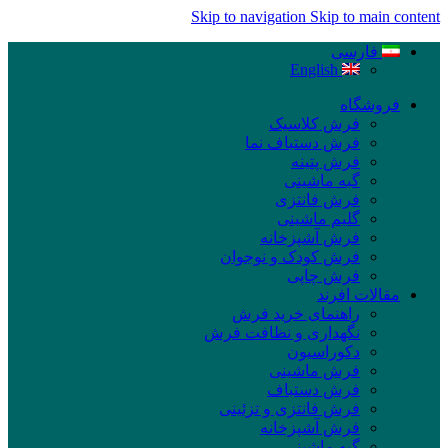
Skip to navigation
Skip to main content
فارسی
English
فروشگاه
فرش کلاسیک
فرش دستباف نما
فرش پتینه
گبه ماشینی
فرش فانتزی
گلیم ماشینی
فرش آشپزخانه
فرش کودک و نوجوان
فرش چاپی
مقالات افرند
راهنمای خرید فرش
نگهداری و نظافت فرش
دکوراسیون
فرش ماشینی
فرش دستباف
فرش فانتزی و تزئینی
فرش آشپزخانه
گبه ماشینی