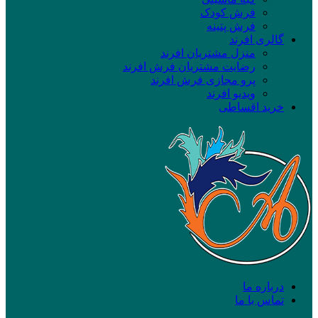
فرش کودک
فرش پتینه
گالری افرند
منزل مشتریان افرند
رضایت مشتریان فرش افرند
پرو مجازی فرش افرند
ویدیو افرند
خرید اقساطی
درباره ما
تماس با ما