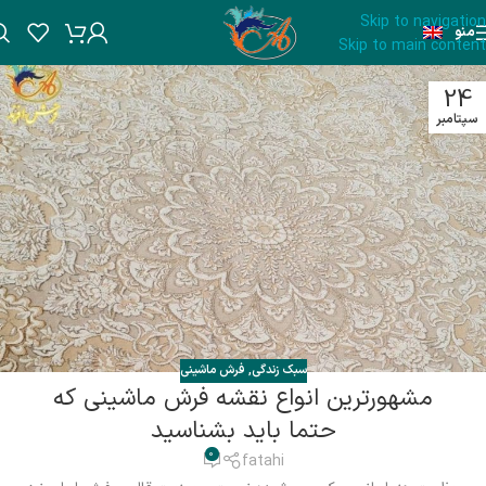
Skip to navigation
منو
Skip to main content
24
سپتامبر
سبک زندگی
,
فرش ماشینی
مشهورترین انواع نقشه فرش ماشینی که
حتما باید بشناسید
0
fatahi