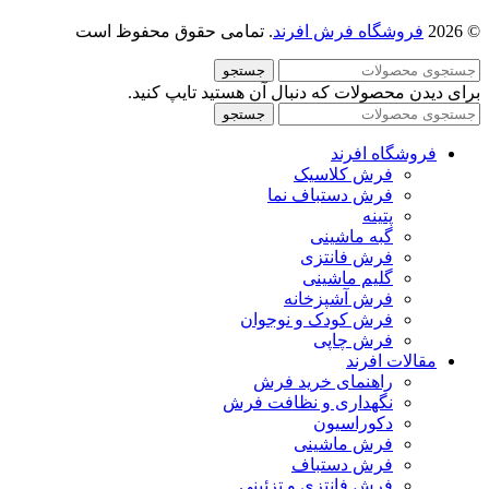
© 2026
فروشگاه فرش افرند
. تمامی حقوق محفوظ است
جستجو
برای دیدن محصولات که دنبال آن هستید تایپ کنید.
جستجو
فروشگاه افرند
فرش کلاسیک
فرش دستباف نما
پتینه
گبه ماشینی
فرش فانتزی
گلیم ماشینی
فرش آشپزخانه
فرش کودک و نوجوان
فرش چاپی
مقالات افرند
راهنمای خرید فرش
نگهداری و نظافت فرش
دکوراسیون
فرش ماشینی
فرش دستباف
فرش فانتزی و تزئینی