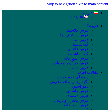
Skip to navigation
Skip to main content
فارسی
English
فروشگاه
فرش کلاسیک
فرش دستباف نما
فرش پتینه
گبه ماشینی
فرش فانتزی
گلیم ماشینی
فرش آشپزخانه
فرش کودک و نوجوان
فرش چاپی
مقالات افرند
راهنمای خرید فرش
نگهداری و نظافت فرش
دکوراسیون
فرش ماشینی
فرش دستباف
فرش فانتزی و تزئینی
فرش آشپزخانه
گبه ماشینی