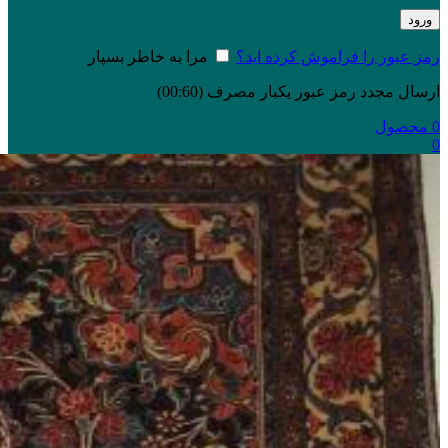
ورود
رمز عبور را فراموش کرده اید؟
مرا به خاطر بسپار
ارسال مجدد رمز عبور یکبار مصرف
(00:
60
)
0
محصول
0