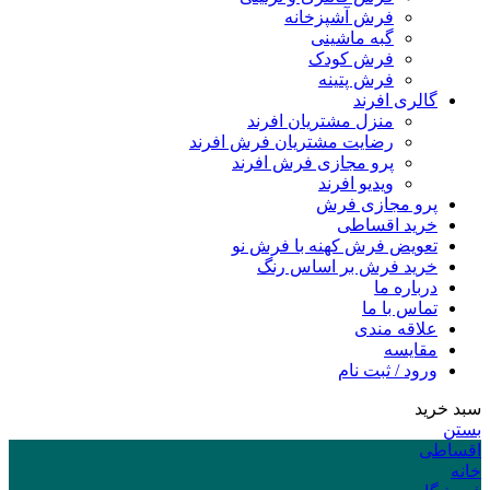
فرش آشپزخانه
گبه ماشینی
فرش کودک
فرش پتینه
گالری افرند
منزل مشتریان افرند
رضایت مشتریان فرش افرند
پرو مجازی فرش افرند
ویدیو افرند
پرو مجازی فرش
خرید اقساطی
تعویض فرش کهنه با فرش نو
خرید فرش بر اساس رنگ
درباره ما
تماس با ما
علاقه مندی
مقایسه
ورود / ثبت نام
سبد خرید
بستن
اقساطی
خانه