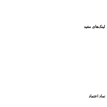
لینک‌های مفید
فرش ماشینی 1500 شانه
فرش ماشینی 1200 شانه
قیمت فرش ماشینی
خرید فرش ماشینی
پرو آنلاین فرش
تماس با ما
درباره ما
نماد اعتماد