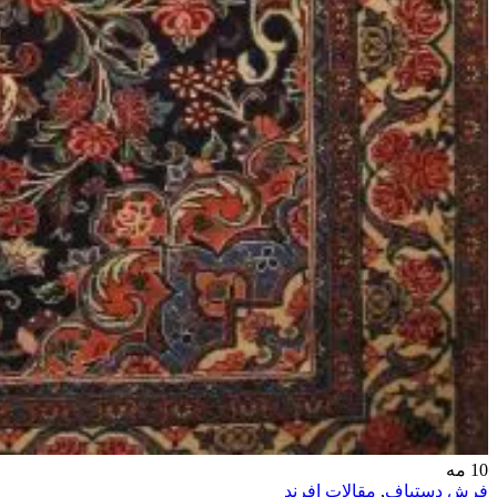
10
مه
فرش دستباف
,
مقالات افرند