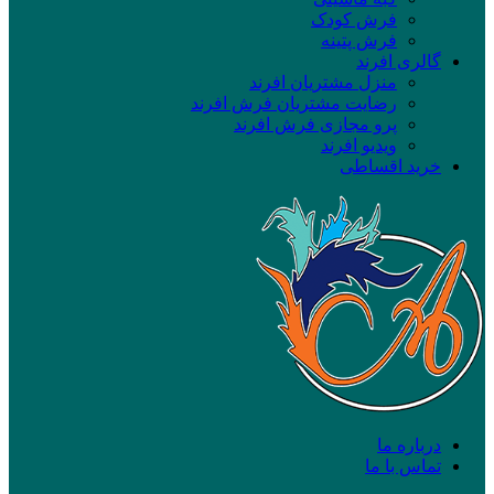
فرش کودک
فرش پتینه
گالری افرند
منزل مشتریان افرند
رضایت مشتریان فرش افرند
پرو مجازی فرش افرند
ویدیو افرند
خرید اقساطی
درباره ما
تماس با ما