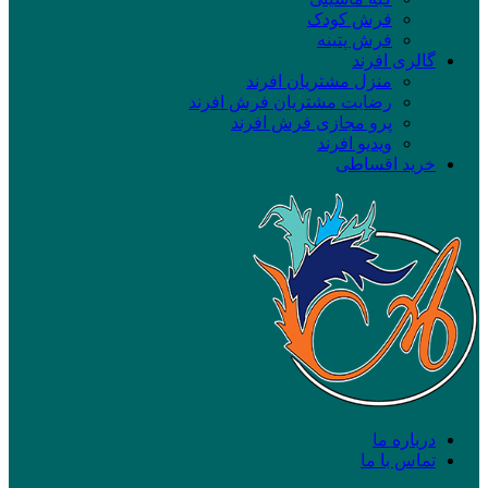
فرش کودک
فرش پتینه
گالری افرند
منزل مشتریان افرند
رضایت مشتریان فرش افرند
پرو مجازی فرش افرند
ویدیو افرند
خرید اقساطی
درباره ما
تماس با ما