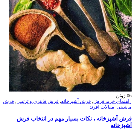
06
ژوئن
راهنمای خرید فرش
,
فرش آشپزخانه
,
فرش فانتزی و تزئینی
,
فرش
ماشینی
,
مقالات افرند
فرش آشپزخانه ، نکات بسیار مهم در انتخاب فرش
آشپزخانه