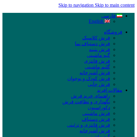
Skip to navigation
Skip to main content
فارسی
English
فروشگاه
فرش کلاسیک
فرش دستباف نما
فرش پتینه
گبه ماشینی
فرش فانتزی
گلیم ماشینی
فرش آشپزخانه
فرش کودک و نوجوان
فرش چاپی
مقالات افرند
راهنمای خرید فرش
نگهداری و نظافت فرش
دکوراسیون
فرش ماشینی
فرش دستباف
فرش فانتزی و تزئینی
فرش آشپزخانه
گبه ماشینی