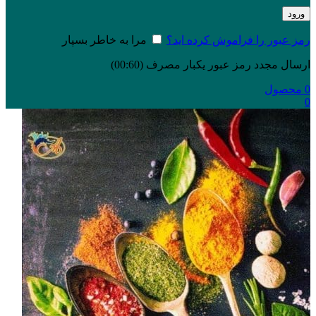
ورود
رمز عبور را فراموش کرده اید؟
مرا به خاطر بسپار
ارسال مجدد رمز عبور یکبار مصرف
(00:
60
)
0
محصول
0