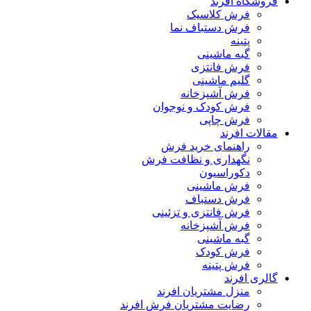
فروشگاه افرند
فرش کلاسیک
فرش دستباف نما
پتینه
گبه ماشینی
فرش فانتزی
گلیم ماشینی
فرش آشپزخانه
فرش کودک و نوجوان
فرش چاپی
مقالات افرند
راهنمای خرید فرش
نگهداری و نظافت فرش
دکوراسیون
فرش ماشینی
فرش دستباف
فرش فانتزی و تزئینی
فرش آشپزخانه
گبه ماشینی
فرش کودک
فرش پتینه
گالری افرند
منزل مشتریان افرند
رضایت مشتریان فرش افرند