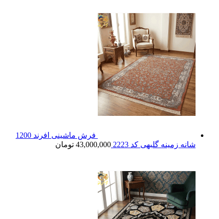
فرش ماشینی افرند 1200
شانه زمینه گلبهی کد 2223
43,000,000
تومان