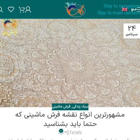
Skip to navigation
منو
Skip to main content
24
سپتامبر
سبک زندگی
,
فرش ماشینی
مشهورترین انواع نقشه فرش ماشینی که
حتما باید بشناسید
0
fatahi