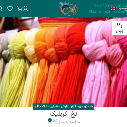
Skip to navigation
منو
Skip to main content
21
ژوئن
راهنمای خرید فرش
,
فرش ماشینی
,
مقالات افرند
نخ اکریلیک
0
مرضیه حیدری