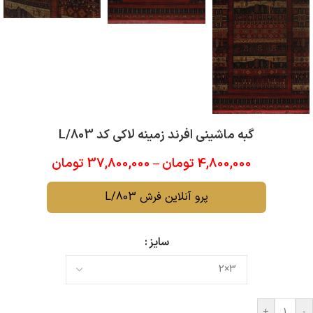
گبه ماشینی افرند زمینه لاکی کد L/803
4,800,000
تومان
–
37,800,000
تومان
پرو آنلاین فرش 803/L
سایز
+
-