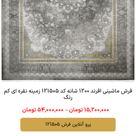
فرش ماشینی افرند 1200 شانه کد 121505 زمینه نقره ای کم
رنگ
15,200,000
تومان
–
54,000,000
تومان
پرو آنلاین فرش 121505