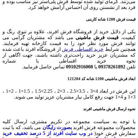
می‌زنند. گرمای تولید شده توسط فرش پلی‌استر نیز مناسب بوده و
فرد بعد از نشستن روی آن احساس آرامش خواهد کرد.
قیمت فرش 1200 شانه کاربنی
یکی از دلایل خرید از فروشگاه فرش افرند، علاوه بر تنوع، رنگ و
کیفیت،
قیمت فرش ماشینی
می باشد که مشتریان گرامی می
توانند فرش مورد نظر خود را به قیمت کارخانه تهیه فرمایند.
همچنین شرایط
خرید اقساطی فرش
از فروشگاه افرند باعث شده
که مشتریان عزیز خرید راحت‌تری داشته باشند، جهت اگاهی از
نحوه خرید اقساطی با شماره
تلفن
09378261892
یا
09102916008
تماس حاصل فرمایید.
ابعاد فرش ماشینی 1200 شانه کد 121204
این فرش در ابعاد 4×3 ، 3.5×2.5 ، 3×2 ، 2.25×1.5 ، 1.5×1 ، 2×1 ،
3×1 و 4×1 جهت رفع کامل نیاز مشتریان عزیز تولید می شوند.
نحوه ارسال فرش ماشینی افرند
با توجه به سیاست مجموعه در تکریم مشتری، ارسال کلیه
محصولات مجموعه فرش افرند
بصورت رایگان
می باشد، که با ثبت
سفارش فرش خود(
در وب سایت افرند
از 5 درصد تخفیف خرید