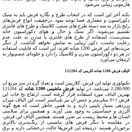
هارمونی زيبایی مي‌شود.
نکته آخر این است که در انتخاب طرح و نگاره فرش باید به سبک
دکوراسیون و معماری فضا توجه نمود. درحقیقت انواع فرش‌های
رایج بازار به سه دسته طرح های سنتی، کلاسیک و طرح های فانتزی
تقسیم می‌شوند. اگر سبک و حال و هوای دکوراسیون خانه
سنتی‌ست، استفاده از طرح های فانتزی یا مدرن به علت عدم
رعایت تناسب، دکور زیبایی به نمایش نخواهد گذاشت. از دیگر
مزیت‌های این فرش 1200 شانه افرند، این است که قابلیت استفاده
در هر دو دکوراسیون مدرن و کلاسیک را دارد و جلوه‌ای چشم‌نواز به
ارمغان می‌آورد.
الیاف فرش 1200 شانه کاربنی کد 121204
تکنولوژی تولید این فرش، کلاریس است و تعداد گره در متر مربع آن
2.280.000 می‌باشد. در تولید
فرش ماشینی 1200 شانه
کد 121204
بهترین الیاف مورد استفاده قرار گرفته است. ارتفاع نخ خاب این
فرش 1+6 میلی‌متر و جنس آن نیز پلی‌استر است. این الیاف میزان
پرزدهی بسیار پایینی دارند و به همین خاطر است که هیچ گونه
آلرژی و حساسیتی به وجود نمی آورند. و همچنین برای سلامتی
انسان ها و محیط زیست بی ضرر هستند. همچنین الیاف این فرش،
در مقایسه با دیگر فرش های ماشینی از رنگ‌پذیری بالاتری
برخوردار هستند. درنتیجه این فرش‌ها حالت درخشانی دارند و برق