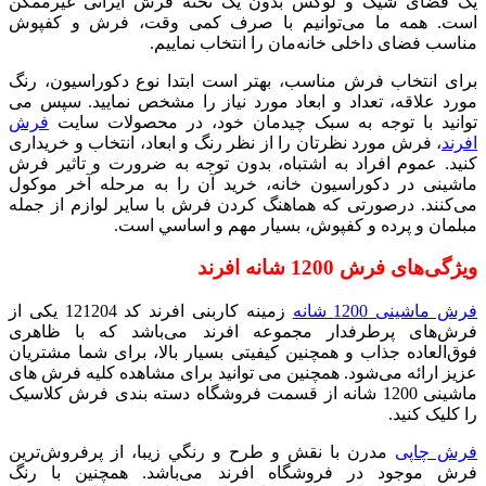
یک فضای شیک و لوکس بدون یک تخته فرش ایرانی غیرممکن
است. همه ما می‌توانیم با صرف کمی وقت، فرش و کفپوش
مناسب فضای داخلی خانه‌مان را انتخاب نماييم.
برای انتخاب فرش مناسب، بهتر است ابتدا نوع دکوراسیون، رنگ
مورد علاقه، تعداد و ابعاد مورد نیاز را مشخص نمایید. سپس می
توانید با توجه به سبک چیدمان خود، در محصولات سایت
فرش
افرند
، فرش مورد نظرتان را از نظر رنگ و ابعاد، انتخاب و خریداری
کنید. عموم افراد به اشتباه، بدون توجه به ضرورت و تاثیر فرش
ماشینی در دکوراسیون خانه، خرید آن را به مرحله آخر موکول
می‌کنند. درصورتی که هماهنگ کردن فرش با سایر لوازم از جمله
مبلمان و پرده و کفپوش، بسيار مهم و اساسي است.
ویژگی‌های فرش 1200 شانه افرند
فرش ماشینی 1200 شانه
زمينه کاربنی افرند کد 121204 یکی از
فرش‌های پرطرفدار مجموعه افرند می‌باشد که با ظاهری
فوق‌العاده جذاب و همچنین کیفیتی بسیار بالا، برای شما مشتریان
عزیز ارائه می‌شود. همچنین می توانید برای مشاهده کلیه فرش های
ماشینی 1200 شانه از قسمت فروشگاه دسته بندی فرش کلاسیک
را کلیک کنید.
فرش چاپی
مدرن با نقش و طرح و رنگي زیبا، از پرفروش‌ترین
فرش‌ موجود در فروشگاه افرند می‌باشد. همچنین با رنگ