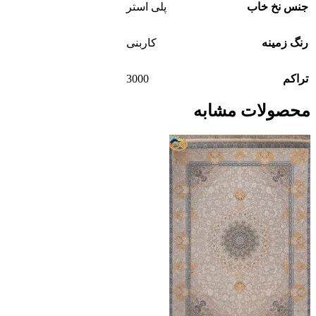
جنس نخ خاب
پلی استر
رنگ زمینه
کاربنی
3000
تراکم
محصولات مشابه