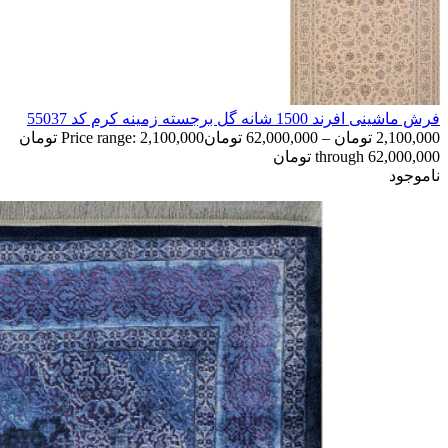
فرش ماشینی افرند 1500 شانه گل برجسته زمینه کرم کد 55037
2,100,000
تومان
–
62,000,000
تومان
Price range: 2,100,000 تومان
through 62,000,000 تومان
ناموجود