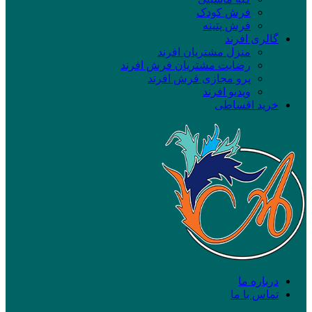
فرش کودک
فرش پتینه
گالری افرند
منزل مشتریان افرند
رضایت مشتریان فرش افرند
پرو مجازی فرش افرند
ویدیو افرند
خرید اقساطی
درباره ما
تماس با ما