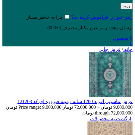
ورود
رمز عبور را فراموش کرده اید؟
مرا به خاطر بسپار
ارسال مجدد رمز عبور یکبار مصرف
(00:
60
)
0
محصول
0
خانه
/
فرش چاپی
فرش ماشینی افرند 1200 شانه زمینه فیروزه ای کد 121203
9,000,000
تومان
–
72,000,000
تومان
Price range: 9,000,000 تومان
through 72,000,000 تومان
بازگشت به محصولات