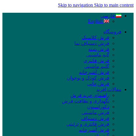
Skip to navigation
Skip to main content
فارسی
English
فروشگاه
فرش کلاسیک
فرش دستباف نما
فرش پتینه
گبه ماشینی
فرش فانتزی
گلیم ماشینی
فرش آشپزخانه
فرش کودک و نوجوان
فرش چاپی
مقالات افرند
راهنمای خرید فرش
نگهداری و نظافت فرش
دکوراسیون
فرش ماشینی
فرش دستباف
فرش فانتزی و تزئینی
فرش آشپزخانه
گبه ماشینی