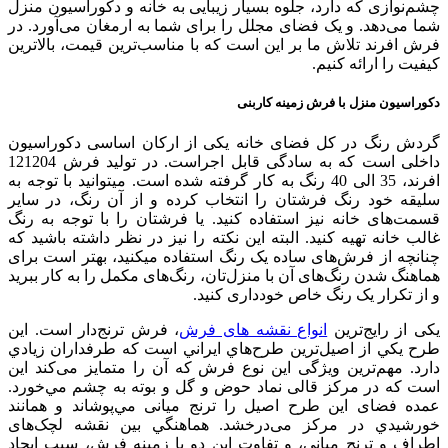
چشم‌نوازی که دارد، جلوه بسیار زیبایی به خانه و دکوراسیون منزل
شما می‌دهد. و یک فضای مجلل را برای شما به ارمغان می‌آورد. در
فرش افرند تلاش ما بر این است که با مناسب‌ترین قیمت، بالاترین
کیفیت را ارائه کنیم.
دکوراسیون منزل با فرش زمینه کاربنی
گردش رنگ در کل فضای خانه یکی از ارکان اساسی دکوراسیون
داخلی است که به سادگی قابل اجراست. در تولید فرش 121204
افرند، 35 الی 40 رنگ به کار گرفته شده است. می­توانید با توجه به
سلیقه خود رنگ فرش­تان را انتخاب کرده و از آن رنگ­، در سایر
قسمت­‌های خانه نیز استفاده کنید. یا فرشتان را با توجه به رنگ
غالب خانه تهیه کنید. البته این نکته را نیز در نظر داشته باشید که
چنانچه از فرش‌­های ساده یک رنگ استفاده می­کنید، بهتر است برای
هماهنگ شدن رنگ‌­های آن با منزل‌تان، رنگ‌­های مکمل را به کار ببرید
و از تکرار یک رنگ خاص خودداری کنید.
یکی از رایج‌ترین
انواع نقشه های فرش
، فرش ترنج‌دار است. اين
طرح يكي از اصيل‌ترين طرح‌هاي ايراني است كه طرفداران زيادي
دارد. مهم‌ترین ویژگی این نوع فرش که آن را متمایز می‌کند این
است که در مركز قالی نماد حوض و گل و بوته به چشم مي‌خورد.
عمده فضای این طرح اصیل را ترنج میانی مي‌پوشاند و همانند
خورشيدي در مرکز می‌درخشد. هماهنگي بين نقشه لچک‌های
اطراف و ترنج میانی، و تفاوت این دو با زمینه فرش، سبب ايجاد