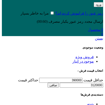
ورود
رمز عبور را فراموش کرده اید؟
مرا به خاطر بسپار
ارسال مجدد رمز عبور یکبار مصرف
(00:
60
)
0
محصول
0
بستن
وضعیت موجودی
فروش ویژه
موجود در انبار
انتخاب قیمت فرش :
حداقل قیمت
حداكثر قيمت
صافی
دسته‌بندی‌ فرش‌ها
پتینه