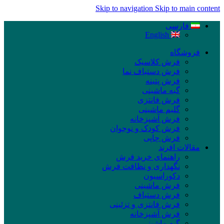
Skip to navigation
Skip to main content
فارسی
English
فروشگاه
فرش کلاسیک
فرش دستباف نما
فرش پتینه
گبه ماشینی
فرش فانتزی
گلیم ماشینی
فرش آشپزخانه
فرش کودک و نوجوان
فرش چاپی
مقالات افرند
راهنمای خرید فرش
نگهداری و نظافت فرش
دکوراسیون
فرش ماشینی
فرش دستباف
فرش فانتزی و تزئینی
فرش آشپزخانه
گبه ماشینی