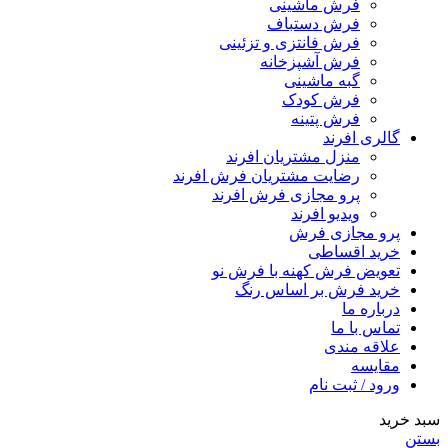
فرش ماشینی
فرش دستباف
فرش فانتزی و تزئینی
فرش آشپزخانه
گبه ماشینی
فرش کودک
فرش پتینه
گالری افرند
منزل مشتریان افرند
رضایت مشتریان فرش افرند
پرو مجازی فرش افرند
ویدیو افرند
پرو مجازی فرش
خرید اقساطی
تعویض فرش کهنه با فرش نو
خرید فرش بر اساس رنگ
درباره ما
تماس با ما
علاقه مندی
مقایسه
ورود / ثبت نام
سبد خرید
بستن