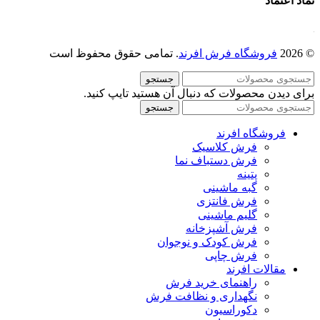
نماد اعتماد
© 2026
فروشگاه فرش افرند
. تمامی حقوق محفوظ است
جستجو
برای دیدن محصولات که دنبال آن هستید تایپ کنید.
جستجو
فروشگاه افرند
فرش کلاسیک
فرش دستباف نما
پتینه
گبه ماشینی
فرش فانتزی
گلیم ماشینی
فرش آشپزخانه
فرش کودک و نوجوان
فرش چاپی
مقالات افرند
راهنمای خرید فرش
نگهداری و نظافت فرش
دکوراسیون