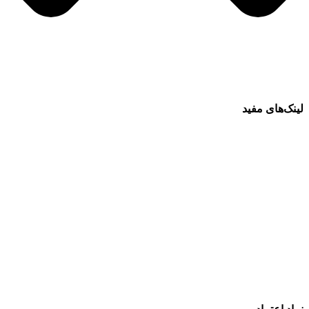
لینک‌های مفید
فرش ماشینی 1500 شانه
فرش ماشینی 1200 شانه
قیمت فرش ماشینی
خرید فرش ماشینی
پرو آنلاین فرش
تماس با ما
درباره ما