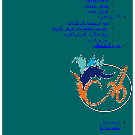
فرش کودک
فرش پتینه
گالری افرند
منزل مشتریان افرند
رضایت مشتریان فرش افرند
پرو مجازی فرش افرند
ویدیو افرند
خرید اقساطی
درباره ما
تماس با ما