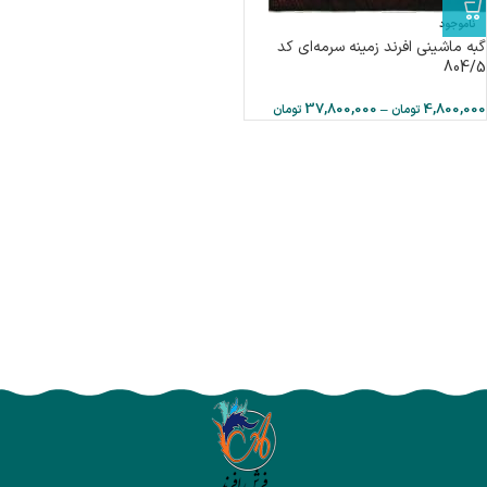
ناموجود
گبه ماشینی افرند زمینه سرمه‌ای کد
804/5
37,800,000
–
4,800,000
تومان
تومان