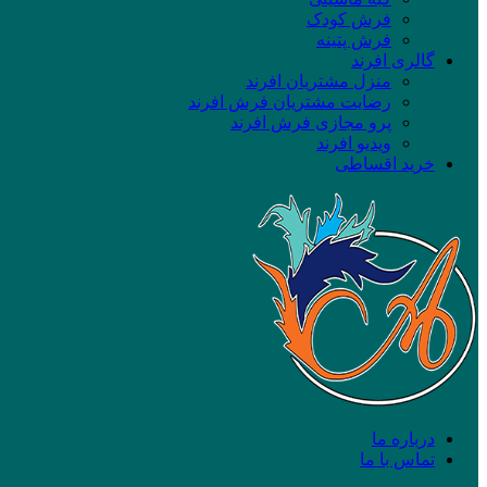
فرش کودک
فرش پتینه
گالری افرند
منزل مشتریان افرند
رضایت مشتریان فرش افرند
پرو مجازی فرش افرند
ویدیو افرند
خرید اقساطی
درباره ما
تماس با ما