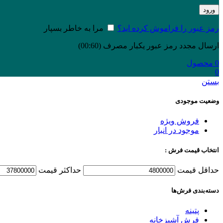
ورود
رمز عبور را فراموش کرده اید؟
مرا به خاطر بسپار
ارسال مجدد رمز عبور یکبار مصرف
(00:
60
)
0
محصول
0
بستن
وضعیت موجودی
فروش ویژه
موجود در انبار
انتخاب قیمت فرش :
حداقل قیمت
حداكثر قيمت
دسته‌بندی‌ فرش‌ها
پتینه
فرش آشپزخانه