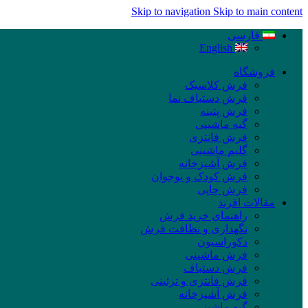
Skip to navigation
Skip to main content
فارسی
English
فروشگاه
فرش کلاسیک
فرش دستباف نما
فرش پتینه
گبه ماشینی
فرش فانتزی
گلیم ماشینی
فرش آشپزخانه
فرش کودک و نوجوان
فرش چاپی
مقالات افرند
راهنمای خرید فرش
نگهداری و نظافت فرش
دکوراسیون
فرش ماشینی
فرش دستباف
فرش فانتزی و تزئینی
فرش آشپزخانه
گبه ماشینی