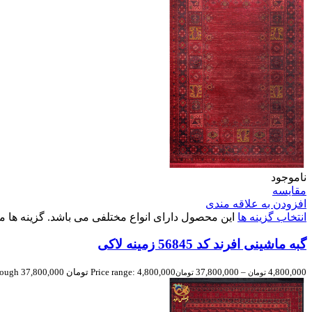
ناموجود
مقایسه
افزودن به علاقه مندی
انتخاب گزینه ها
این محصول دارای انواع مختلفی می باشد. گزینه ه
گبه ماشینی افرند کد 56845 زمینه لاکی
4,800,000
–
37,800,000
Price range: 4,800,000 تومان through 37,800,000 تومان
تومان
تومان