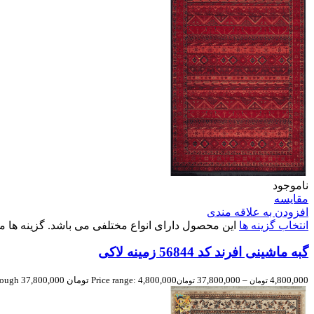
ناموجود
مقایسه
افزودن به علاقه مندی
انتخاب گزینه ها
این محصول دارای انواع مختلفی می باشد. گزینه ه
گبه ماشینی افرند کد 56844 زمینه لاکی
4,800,000
–
37,800,000
Price range: 4,800,000 تومان through 37,800,000 تومان
تومان
تومان