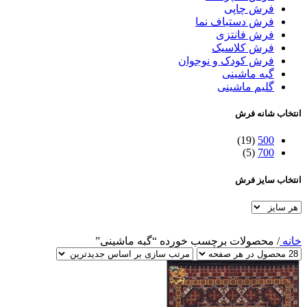
فرش چاپی
فرش دستباف نما
فرش فانتزی
فرش کلاسیک
فرش کودک و نوجوان
گبه ماشینی
گلیم ماشینی
انتخاب شانه فرش
(19)
500
(5)
700
انتخاب سایز فرش
خانه
/
محصولات برچسب خورده “گبه ماشینی”