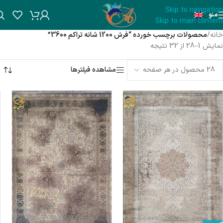
Skip to navigation
منو
Skip to main content
خانه
/
محصولات برچسب خورده “فرش 1200 شانه تراکم 3600”
نمایش 1–28 از 32 نتیجه
مشاهده فیلترها