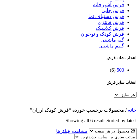
فرش آشپزخانه
فرش چاپی
فرش دستباف نما
فرش فانتزی
فرش کلاسیک
فرش کودک و نوجوان
گبه ماشینی
گلیم ماشینی
انتخاب شانه فرش
(6)
500
انتخاب سایز فرش
خانه
/
محصولات برچسب خورده “فرش کودک ارزان”
Showing all 6 results
Sorted by latest
مشاهده فیلترها