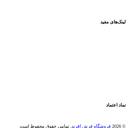
لینک‌های مفید
فرش ماشینی 1500 شانه
فرش ماشینی 1200 شانه
قیمت فرش ماشینی
خرید فرش ماشینی
پرو آنلاین فرش
تماس با ما
درباره ما
نماد اعتماد
© 2026
فروشگاه فرش افرند
. تمامی حقوق محفوظ است