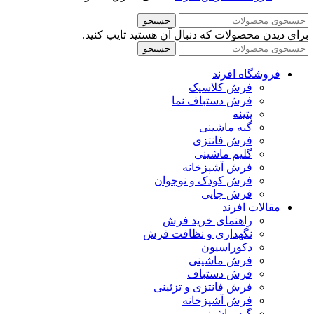
جستجو
برای دیدن محصولات که دنبال آن هستید تایپ کنید.
جستجو
فروشگاه افرند
فرش کلاسیک
فرش دستباف نما
پتینه
گبه ماشینی
فرش فانتزی
گلیم ماشینی
فرش آشپزخانه
فرش کودک و نوجوان
فرش چاپی
مقالات افرند
راهنمای خرید فرش
نگهداری و نظافت فرش
دکوراسیون
فرش ماشینی
فرش دستباف
فرش فانتزی و تزئینی
فرش آشپزخانه
گبه ماشینی