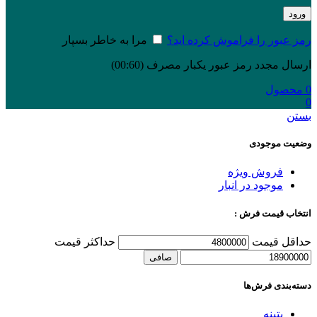
ورود
رمز عبور را فراموش کرده اید؟
مرا به خاطر بسپار
ارسال مجدد رمز عبور یکبار مصرف
(00:
60
)
0
محصول
0
بستن
وضعیت موجودی
فروش ویژه
موجود در انبار
انتخاب قیمت فرش :
حداقل قیمت
حداكثر قيمت
صافی
دسته‌بندی‌ فرش‌ها
پتینه