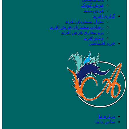
فرش کودک
فرش پتینه
گالری افرند
منزل مشتریان افرند
رضایت مشتریان فرش افرند
پرو مجازی فرش افرند
ویدیو افرند
خرید اقساطی
درباره ما
تماس با ما