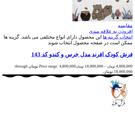
مقایسه
افزودن به علاقه مندی
انتخاب گزینه ها
این محصول دارای انواع مختلفی می باشد. گزینه ها
ممکن است در صفحه محصول انتخاب شوند
فرش کودک افرند مدل خرس و کندو کد 143
4,800,000
–
18,900,000
Price range: 4,800,000 تومان through
تومان
تومان
18,900,000 تومان
مجموعه فرش افرند به پشتوانه‌ی سال‌ها تلاش مستمر (از سال
1370) که در زمینه‌ی تولید، عرضه و صادرات فرش ماشینی فعالیت
داشته است، افتخار دارد که در جهت تکریم مشتری، ارسال کلیه
محصولات بصورت رایگان می باشد، همچنین خریداران عزیز