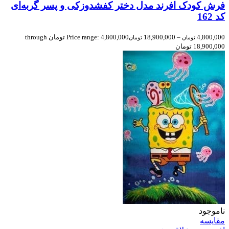
فرش کودک افرند مدل دختر کفشدوزکی و پسر گربه‌ای
کد 162
4,800,000
–
18,900,000
Price range: 4,800,000 تومان through
تومان
تومان
18,900,000 تومان
ناموجود
مقایسه