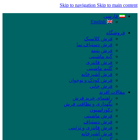
Skip to navigation
Skip to main content
فارسی
English
فروشگاه
فرش کلاسیک
فرش دستباف نما
فرش پتینه
گبه ماشینی
فرش فانتزی
گلیم ماشینی
فرش آشپزخانه
فرش کودک و نوجوان
فرش چاپی
مقالات افرند
راهنمای خرید فرش
نگهداری و نظافت فرش
دکوراسیون
فرش ماشینی
فرش دستباف
فرش فانتزی و تزئینی
فرش آشپزخانه
گبه ماشینی