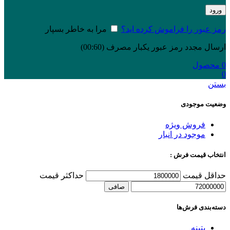
ورود
رمز عبور را فراموش کرده اید؟
مرا به خاطر بسپار
ارسال مجدد رمز عبور یکبار مصرف
(00:
60
)
0
محصول
0
بستن
وضعیت موجودی
فروش ویژه
موجود در انبار
انتخاب قیمت فرش :
حداقل قیمت
حداكثر قيمت
صافی
دسته‌بندی‌ فرش‌ها
پتینه