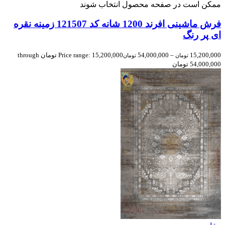
ممکن است در صفحه محصول انتخاب شوند
فرش ماشینی افرند 1200 شانه کد 121507 زمینه نقره
ای پر رنگ
15,200,000
–
54,000,000
Price range: 15,200,000 تومان through
تومان
تومان
54,000,000 تومان