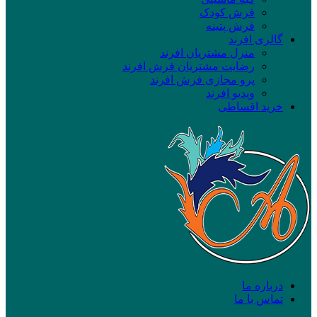
فرش کودک
فرش پتینه
گالری افرند
منزل مشتریان افرند
رضایت مشتریان فرش افرند
پرو مجازی فرش افرند
ویدیو افرند
خرید اقساطی
درباره ما
تماس با ما