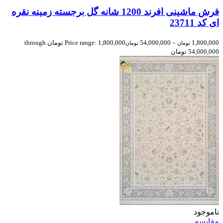
فرش ماشینی افرند 1200 شانه گل برجسته زمینه نقره
ای کد 23711
1,800,000
–
54,000,000
Price range: 1,800,000 تومان through
تومان
تومان
54,000,000 تومان
ناموجود
مقایسه