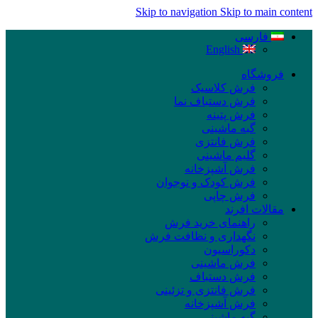
Skip to navigation
Skip to main content
فارسی
English
فروشگاه
فرش کلاسیک
فرش دستباف نما
فرش پتینه
گبه ماشینی
فرش فانتزی
گلیم ماشینی
فرش آشپزخانه
فرش کودک و نوجوان
فرش چاپی
مقالات افرند
راهنمای خرید فرش
نگهداری و نظافت فرش
دکوراسیون
فرش ماشینی
فرش دستباف
فرش فانتزی و تزئینی
فرش آشپزخانه
گبه ماشینی