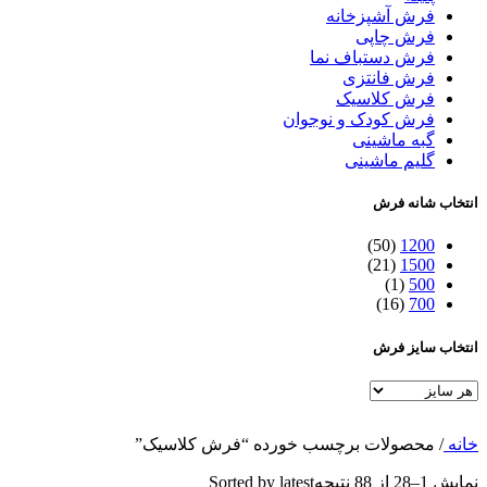
فرش آشپزخانه
فرش چاپی
فرش دستباف نما
فرش فانتزی
فرش کلاسیک
فرش کودک و نوجوان
گبه ماشینی
گلیم ماشینی
انتخاب شانه فرش
(50)
1200
(21)
1500
(1)
500
(16)
700
انتخاب سایز فرش
خانه
/
محصولات برچسب خورده “فرش کلاسیک”
نمایش 1–28 از 88 نتیجه
Sorted by latest