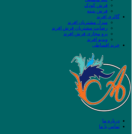
فرش کودک
فرش پتینه
گالری افرند
منزل مشتریان افرند
رضایت مشتریان فرش افرند
پرو مجازی فرش افرند
ویدیو افرند
خرید اقساطی
درباره ما
تماس با ما