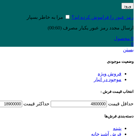
ورود
رمز عبور را فراموش کرده اید؟
مرا به خاطر بسپار
ارسال مجدد رمز عبور یکبار مصرف
(00:
60
)
0
محصول
0
بستن
وضعیت موجودی
فروش ویژه
موجود در انبار
انتخاب قیمت فرش :
حداقل قیمت
حداكثر قيمت
دسته‌بندی‌ فرش‌ها
پتینه
فرش آشپزخانه