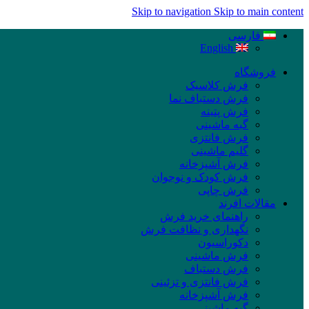
Skip to navigation
Skip to main content
فارسی
English
فروشگاه
فرش کلاسیک
فرش دستباف نما
فرش پتینه
گبه ماشینی
فرش فانتزی
گلیم ماشینی
فرش آشپزخانه
فرش کودک و نوجوان
فرش چاپی
مقالات افرند
راهنمای خرید فرش
نگهداری و نظافت فرش
دکوراسیون
فرش ماشینی
فرش دستباف
فرش فانتزی و تزئینی
فرش آشپزخانه
گبه ماشینی