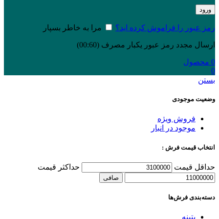
ورود
رمز عبور را فراموش کرده اید؟
مرا به خاطر بسپار
ارسال مجدد رمز عبور یکبار مصرف
(00:
60
)
0
محصول
0
بستن
وضعیت موجودی
فروش ویژه
موجود در انبار
انتخاب قیمت فرش :
حداقل قیمت
حداكثر قيمت
صافی
دسته‌بندی‌ فرش‌ها
پتینه