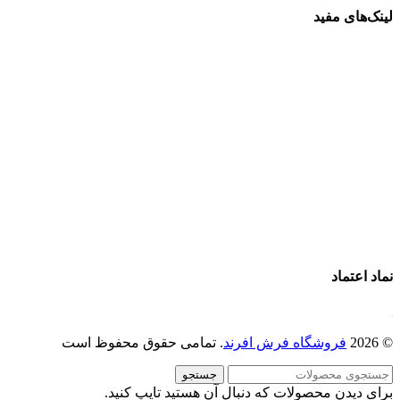
لینک‌های مفید
فرش ماشینی 1500 شانه
فرش ماشینی 1200 شانه
قیمت فرش ماشینی
خرید فرش ماشینی
پرو آنلاین فرش
تماس با ما
درباره ما
نماد اعتماد
© 2026
فروشگاه فرش افرند
. تمامی حقوق محفوظ است
جستجو
برای دیدن محصولات که دنبال آن هستید تایپ کنید.