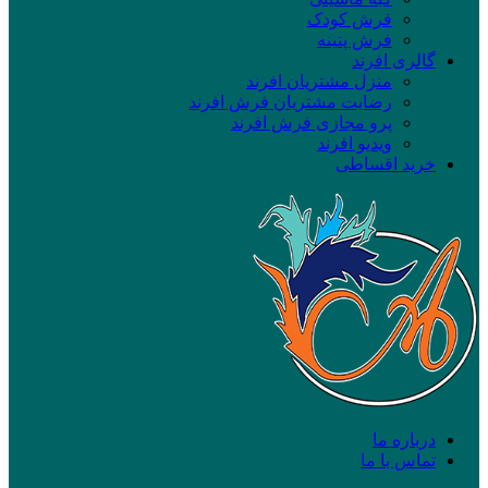
فرش کودک
فرش پتینه
گالری افرند
منزل مشتریان افرند
رضایت مشتریان فرش افرند
پرو مجازی فرش افرند
ویدیو افرند
خرید اقساطی
درباره ما
تماس با ما