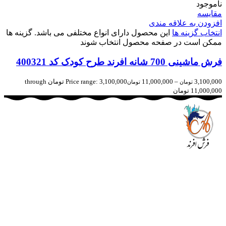
ناموجود
مقایسه
افزودن به علاقه مندی
انتخاب گزینه ها
این محصول دارای انواع مختلفی می باشد. گزینه ها
ممکن است در صفحه محصول انتخاب شوند
فرش ماشینی 700 شانه افرند طرح کودک كد 400321
3,100,000
–
11,000,000
Price range: 3,100,000 تومان through
تومان
تومان
11,000,000 تومان
مجموعه فرش افرند به پشتوانه‌ی سال‌ها تلاش مستمر (از سال
1370) که در زمینه‌ی تولید، عرضه و صادرات فرش ماشینی فعالیت
داشته است، افتخار دارد که در جهت تکریم مشتری، ارسال کلیه
محصولات بصورت رایگان می باشد، همچنین خریداران عزیز
می‌توانند بعد از تحویل فرش و رضایت از آن، اقدام به پرداخت
نمایند. شرایط خرید اقساطی فرش از فروشگاه افرند و پرو آنلاین
فرش باعث شده که مشتریان عزیز خرید راحت‌تری داشته باشند.