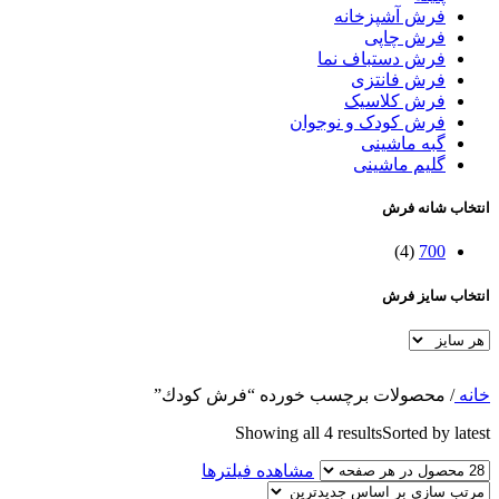
فرش آشپزخانه
فرش چاپی
فرش دستباف نما
فرش فانتزی
فرش کلاسیک
فرش کودک و نوجوان
گبه ماشینی
گلیم ماشینی
انتخاب شانه فرش
(4)
700
انتخاب سایز فرش
خانه
/
محصولات برچسب خورده “فرش كودك”
Showing all 4 results
Sorted by latest
مشاهده فیلترها