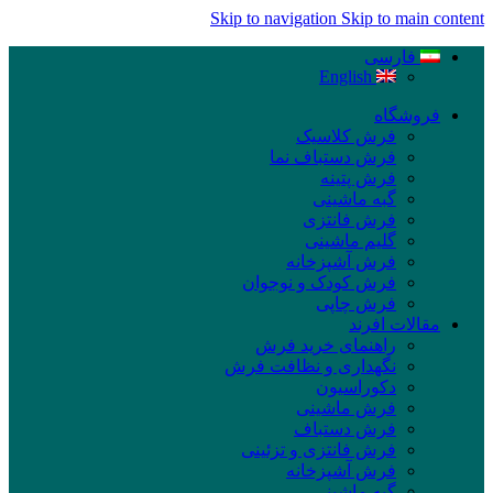
Skip to navigation
Skip to main content
فارسی
English
فروشگاه
فرش کلاسیک
فرش دستباف نما
فرش پتینه
گبه ماشینی
فرش فانتزی
گلیم ماشینی
فرش آشپزخانه
فرش کودک و نوجوان
فرش چاپی
مقالات افرند
راهنمای خرید فرش
نگهداری و نظافت فرش
دکوراسیون
فرش ماشینی
فرش دستباف
فرش فانتزی و تزئینی
فرش آشپزخانه
گبه ماشینی