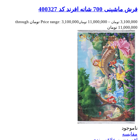
فرش ماشینی 700 شانه افرند كد 400327
3,100,000
–
11,000,000
Price range: 3,100,000 تومان through
تومان
تومان
11,000,000 تومان
ناموجود
مقایسه
افزودن به علاقه مندی