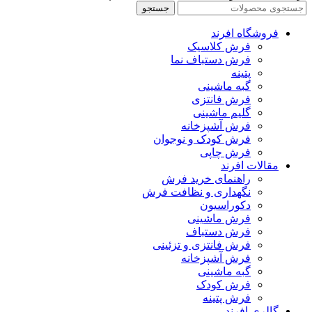
جستجو
فروشگاه افرند
فرش کلاسیک
فرش دستباف نما
پتینه
گبه ماشینی
فرش فانتزی
گلیم ماشینی
فرش آشپزخانه
فرش کودک و نوجوان
فرش چاپی
مقالات افرند
راهنمای خرید فرش
نگهداری و نظافت فرش
دکوراسیون
فرش ماشینی
فرش دستباف
فرش فانتزی و تزئینی
فرش آشپزخانه
گبه ماشینی
فرش کودک
فرش پتینه
گالری افرند