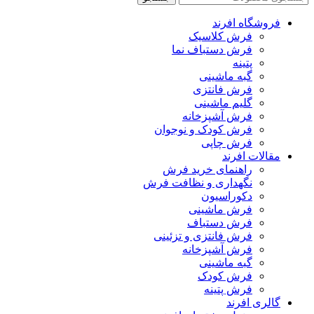
فروشگاه افرند
فرش کلاسیک
فرش دستباف نما
پتینه
گبه ماشینی
فرش فانتزی
گلیم ماشینی
فرش آشپزخانه
فرش کودک و نوجوان
فرش چاپی
مقالات افرند
راهنمای خرید فرش
نگهداری و نظافت فرش
دکوراسیون
فرش ماشینی
فرش دستباف
فرش فانتزی و تزئینی
فرش آشپزخانه
گبه ماشینی
فرش کودک
فرش پتینه
گالری افرند