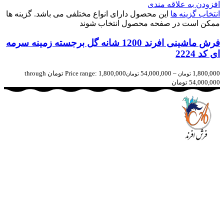
افزودن به علاقه مندی
انتخاب گزینه ها
این محصول دارای انواع مختلفی می باشد. گزینه ها
ممکن است در صفحه محصول انتخاب شوند
فرش ماشینی افرند 1200 شانه گل برجسته زمینه سرمه
ای کد 2224
1,800,000
–
54,000,000
Price range: 1,800,000 تومان through
تومان
تومان
54,000,000 تومان
مجموعه فرش افرند به پشتوانه‌ی سال‌ها تلاش مستمر (از سال
1370) که در زمینه‌ی تولید، عرضه و صادرات فرش ماشینی فعالیت
داشته است، افتخار دارد که در جهت تکریم مشتری، ارسال کلیه
محصولات بصورت رایگان می باشد، همچنین خریداران عزیز
می‌توانند بعد از تحویل فرش و رضایت از آن، اقدام به پرداخت
نمایند. شرایط خرید اقساطی فرش از فروشگاه افرند و پرو آنلاین
فرش باعث شده که مشتریان عزیز خرید راحت‌تری داشته باشند.