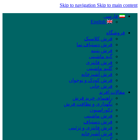
Skip to navigation
Skip to main content
فارسی
English
فروشگاه
فرش کلاسیک
فرش دستباف نما
فرش پتینه
گبه ماشینی
فرش فانتزی
گلیم ماشینی
فرش آشپزخانه
فرش کودک و نوجوان
فرش چاپی
مقالات افرند
راهنمای خرید فرش
نگهداری و نظافت فرش
دکوراسیون
فرش ماشینی
فرش دستباف
فرش فانتزی و تزئینی
فرش آشپزخانه
گبه ماشینی