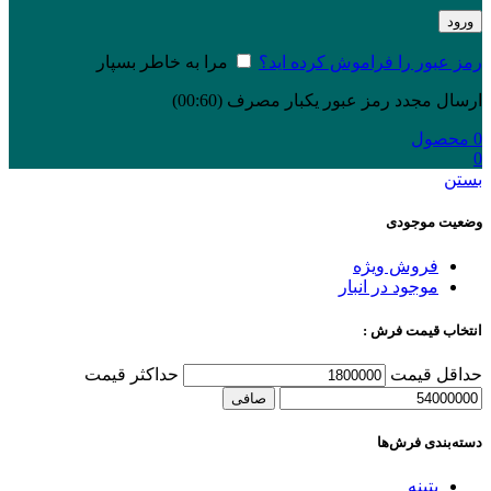
ورود
رمز عبور را فراموش کرده اید؟
مرا به خاطر بسپار
ارسال مجدد رمز عبور یکبار مصرف
(00:
60
)
0
محصول
0
بستن
وضعیت موجودی
فروش ویژه
موجود در انبار
انتخاب قیمت فرش :
حداقل قیمت
حداكثر قيمت
صافی
دسته‌بندی‌ فرش‌ها
پتینه